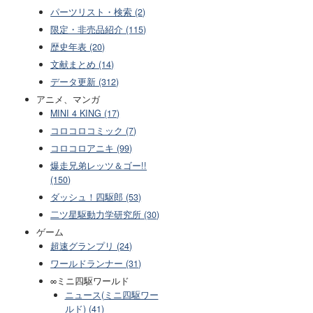
パーツリスト・検索 (2)
限定・非売品紹介 (115)
歴史年表 (20)
文献まとめ (14)
データ更新 (312)
アニメ、マンガ
MINI 4 KING (17)
コロコロコミック (7)
コロコロアニキ (99)
爆走兄弟レッツ＆ゴー!!
(150)
ダッシュ！四駆郎 (53)
二ツ星駆動力学研究所 (30)
ゲーム
超速グランプリ (24)
ワールドランナー (31)
∞ミニ四駆ワールド
ニュース(ミニ四駆ワー
ルド) (41)