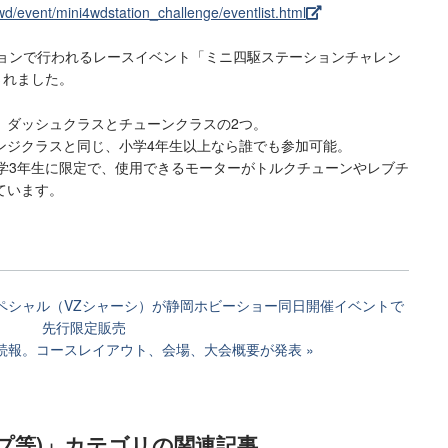
d/event/mini4wdstation_challenge/eventlist.html
ションで行われるレースイベント「ミニ四駆ステーションチャレン
表されました。
違い、ダッシュクラスとチューンクラスの2つ。
ンジクラスと同じ、小学4年生以上なら誰でも参加可能。
中学3年生に限定で、使用できるモーターがトルクチューンやレブチ
ています。
スペシャル（VZシャーシ）が静岡ホビーショー同日開催イベントで
先行限定販売
3続報。コースレイアウト、会場、大会概要が発表
プ等)」カテゴリ
の関連記事