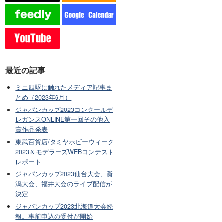
最近の記事
ミニ四駆に触れたメディア記事ま
とめ（2023年6月）
ジャパンカップ2023コンクールデ
レガンスONLINE第一回その他入
賞作品発表
東武百貨店/タミヤホビーウィーク
2023＆モデラーズWEBコンテスト
レポート
ジャパンカップ2023仙台大会、新
潟大会、福井大会のライブ配信が
決定
ジャパンカップ2023北海道大会続
報。事前申込の受付が開始