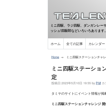
ミニ四駆、ラジ四駆、ダンガンレーサ
ッシュ!四駆郎などいろいろあります
ホーム
全ての記事
カレンダー
Home
ミニ四駆ステーションチャレンジ
ミニ四駆ステーションチャ
定
投稿日:
2023年5月10日 19:55
by
P-M
カ
タミヤのサイトにイベント情報が掲
ミニ四駆ステーションチャレンジ 開