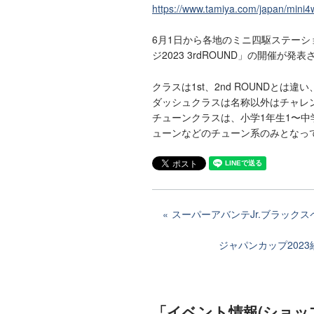
https://www.tamiya.com/japan/mini4w
6月1日から各地のミニ四駆ステー
ジ2023 3rdROUND」の開催が発
クラスは1st、2nd ROUNDとは
ダッシュクラスは名称以外はチャレ
チューンクラスは、小学1年生1〜
ューンなどのチューン系のみとなっ
スーパーアバンテJr.ブラック
ジャパンカップ202
「イベント情報(ショッ