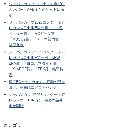
ジャパンカップ2023東京大会1D/1
のレポートがタミヤのサイトに掲
載
ジャパンカップ2023コンクールデ
レガンスONLINE第一回「ミニ四
ドクター賞」「MCガッツ賞」
「MCGUY賞」「テーマ部門賞」
結果発表
ジャパンカップ2023コンクールデ
レガンスONLINE第一回「NEW
ERA賞」「ヨコハマタイヤ賞」
「XLARGE賞」「FDK賞」結果発
表
横浜FCとのコラボミニ四駆が発売
決定。車種はエアロアバンテ
ジャパンカップ2023コンクールデ
レガンスONLINE第二回の作品募
集が開始
カテゴリ