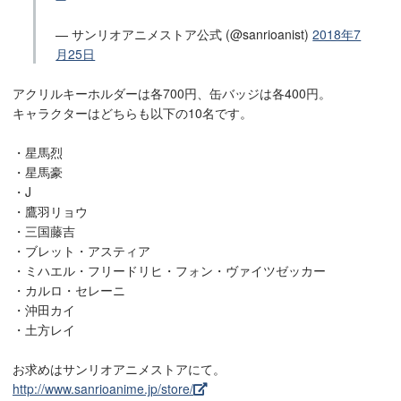
— サンリオアニメストア公式 (@sanrioanist)
2018年7
月25日
アクリルキーホルダーは各700円、缶バッジは各400円。
キャラクターはどちらも以下の10名です。
・星馬烈
・星馬豪
・J
・鷹羽リョウ
・三国藤吉
・ブレット・アスティア
・ミハエル・フリードリヒ・フォン・ヴァイツゼッカー
・カルロ・セレーニ
・沖田カイ
・土方レイ
お求めはサンリオアニメストアにて。
http://www.sanrioanime.jp/store/