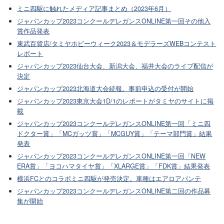
ミニ四駆に触れたメディア記事まとめ（2023年6月）
ジャパンカップ2023コンクールデレガンスONLINE第一回その他入
賞作品発表
東武百貨店/タミヤホビーウィーク2023＆モデラーズWEBコンテスト
レポート
ジャパンカップ2023仙台大会、新潟大会、福井大会のライブ配信が
決定
ジャパンカップ2023北海道大会続報。事前申込の受付が開始
ジャパンカップ2023東京大会1D/1のレポートがタミヤのサイトに掲
載
ジャパンカップ2023コンクールデレガンスONLINE第一回「ミニ四
ドクター賞」「MCガッツ賞」「MCGUY賞」「テーマ部門賞」結果
発表
ジャパンカップ2023コンクールデレガンスONLINE第一回「NEW
ERA賞」「ヨコハマタイヤ賞」「XLARGE賞」「FDK賞」結果発表
横浜FCとのコラボミニ四駆が発売決定。車種はエアロアバンテ
ジャパンカップ2023コンクールデレガンスONLINE第二回の作品募
集が開始