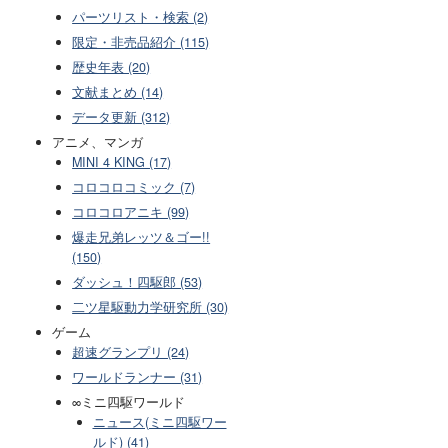
パーツリスト・検索 (2)
限定・非売品紹介 (115)
歴史年表 (20)
文献まとめ (14)
データ更新 (312)
アニメ、マンガ
MINI 4 KING (17)
コロコロコミック (7)
コロコロアニキ (99)
爆走兄弟レッツ＆ゴー!!
(150)
ダッシュ！四駆郎 (53)
二ツ星駆動力学研究所 (30)
ゲーム
超速グランプリ (24)
ワールドランナー (31)
∞ミニ四駆ワールド
ニュース(ミニ四駆ワー
ルド) (41)