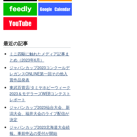
最近の記事
ミニ四駆に触れたメディア記事ま
とめ（2023年6月）
ジャパンカップ2023コンクールデ
レガンスONLINE第一回その他入
賞作品発表
東武百貨店/タミヤホビーウィーク
2023＆モデラーズWEBコンテスト
レポート
ジャパンカップ2023仙台大会、新
潟大会、福井大会のライブ配信が
決定
ジャパンカップ2023北海道大会続
報。事前申込の受付が開始