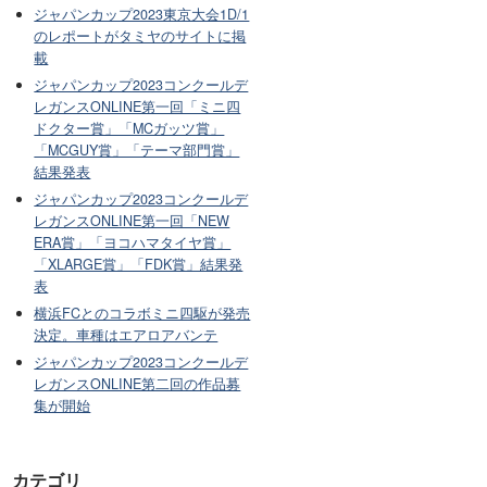
ジャパンカップ2023東京大会1D/1
のレポートがタミヤのサイトに掲
載
ジャパンカップ2023コンクールデ
レガンスONLINE第一回「ミニ四
ドクター賞」「MCガッツ賞」
「MCGUY賞」「テーマ部門賞」
結果発表
ジャパンカップ2023コンクールデ
レガンスONLINE第一回「NEW
ERA賞」「ヨコハマタイヤ賞」
「XLARGE賞」「FDK賞」結果発
表
横浜FCとのコラボミニ四駆が発売
決定。車種はエアロアバンテ
ジャパンカップ2023コンクールデ
レガンスONLINE第二回の作品募
集が開始
カテゴリ