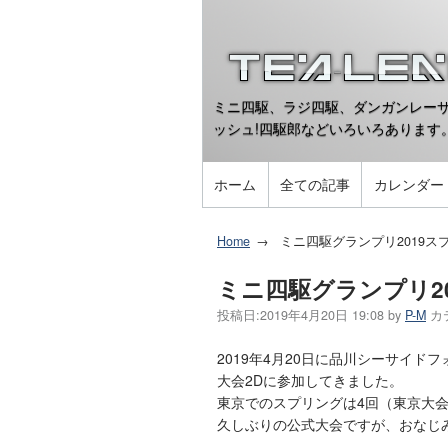
ミニ四駆、ラジ四駆、ダンガンレーサ
ッシュ!四駆郎などいろいろあります
ホーム
全ての記事
カレンダー
Home
ミニ四駆グランプリ2019ス
ミニ四駆グランプリ2
投稿日:
2019年4月20日 19:08
by
P-M
カ
2019年4月20日に品川シーサイド
大会2Dに参加してきました。
東京でのスプリングは4回（東京大会
久しぶりの公式大会ですが、おなじ