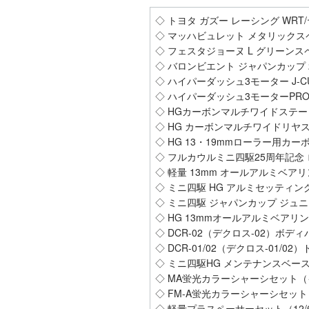
◇ トヨタ ガズー レーシング WRT
◇ マッハビュレット メタリックス
◇ フェスタジョーヌ L グリーン
◇ バロンビエント ジャパンカップ 2
◇ ハイパーダッシュ3モーター J-CUP
◇ ハイパーダッシュ3モーターPRO J-
◇ HGカーボンマルチワイドステー（1.
◇ HG カーボンマルチワイドリヤステー
◇ HG 13・19mmローラー用カーボ
◇ フルカウルミニ四駆25周年記念
◇ 軽量 13mm オールアルミベ
◇ ミニ四駆 HG アルミセッティ
◇ ミニ四駆 ジャパンカップ ジュ
◇ HG 13mmオールアルミベア
◇ DCR-02（デクロス-02）ボ
◇ DCR-01/02（デクロス-01/
◇ ミニ四駆HG メンテナンスベース（
◇ MA蛍光カラーシャーシセット
◇ FM-A蛍光カラーシャーシセッ
◇ 軽量プラスペーサーセット（12/6.