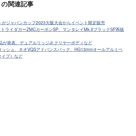
リ
の関連記事
トがジャパンカップ2023大阪大会からイベント限定販売
オトライダガーZMCカーボンSP、マンタレイMk.IIブラックSP再販
品が発表。デュアルリッジJr.クリヤーボディなど
4タッシュ、ネオVQSアドバンスパック、HG13mmオールアルミベ
タイプ）など