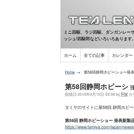
ミニ四駆、ラジ四駆、ダンガンレーサ
ッシュ!四駆郎などいろいろあります
ホーム
全ての記事
カレンダー
Home
第58回静岡ホビーショー発
第58回静岡ホビーシ
投稿日:
2019年4月15日 23:58
by
P-M
カ
タミヤのサイトに第58回 静岡ホビ
第58回 静岡ホビーショー 発表新製
https://www.tamiya.com/japan/news