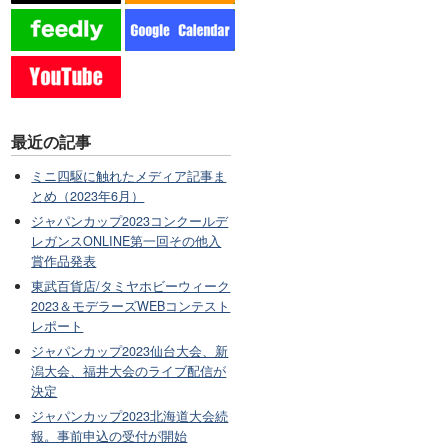
最近の記事
ミニ四駆に触れたメディア記事ま
とめ（2023年6月）
ジャパンカップ2023コンクールデ
レガンスONLINE第一回その他入
賞作品発表
東武百貨店/タミヤホビーウィーク
2023＆モデラーズWEBコンテスト
レポート
ジャパンカップ2023仙台大会、新
潟大会、福井大会のライブ配信が
決定
ジャパンカップ2023北海道大会続
報。事前申込の受付が開始