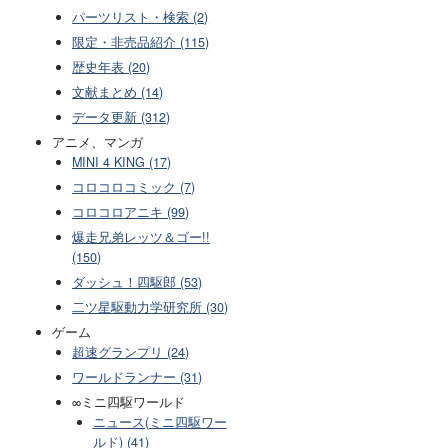
パーツリスト・検索 (2)
限定・非売品紹介 (115)
歴史年表 (20)
文献まとめ (14)
データ更新 (312)
アニメ、マンガ
MINI 4 KING (17)
コロコロコミック (7)
コロコロアニキ (99)
爆走兄弟レッツ＆ゴー!!
(150)
ダッシュ！四駆郎 (53)
二ツ星駆動力学研究所 (30)
ゲーム
超速グランプリ (24)
ワールドランナー (31)
∞ミニ四駆ワールド
ニュース(ミニ四駆ワー
ルド) (41)