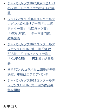
ジャパンカップ2023東京大会1D/1
のレポートがタミヤのサイトに掲
載
ジャパンカップ2023コンクールデ
レガンスONLINE第一回「ミニ四
ドクター賞」「MCガッツ賞」
「MCGUY賞」「テーマ部門賞」
結果発表
ジャパンカップ2023コンクールデ
レガンスONLINE第一回「NEW
ERA賞」「ヨコハマタイヤ賞」
「XLARGE賞」「FDK賞」結果発
表
横浜FCとのコラボミニ四駆が発売
決定。車種はエアロアバンテ
ジャパンカップ2023コンクールデ
レガンスONLINE第二回の作品募
集が開始
カテゴリ