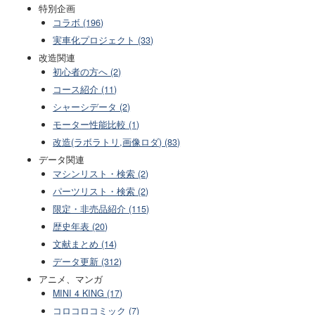
特別企画
コラボ (196)
実車化プロジェクト (33)
改造関連
初心者の方へ (2)
コース紹介 (11)
シャーシデータ (2)
モーター性能比較 (1)
改造(ラボラトリ,画像ロダ) (83)
データ関連
マシンリスト・検索 (2)
パーツリスト・検索 (2)
限定・非売品紹介 (115)
歴史年表 (20)
文献まとめ (14)
データ更新 (312)
アニメ、マンガ
MINI 4 KING (17)
コロコロコミック (7)