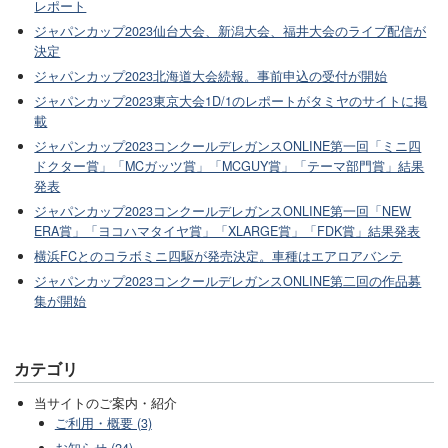
レポート
ジャパンカップ2023仙台大会、新潟大会、福井大会のライブ配信が
決定
ジャパンカップ2023北海道大会続報。事前申込の受付が開始
ジャパンカップ2023東京大会1D/1のレポートがタミヤのサイトに掲
載
ジャパンカップ2023コンクールデレガンスONLINE第一回「ミニ四
ドクター賞」「MCガッツ賞」「MCGUY賞」「テーマ部門賞」結果
発表
ジャパンカップ2023コンクールデレガンスONLINE第一回「NEW
ERA賞」「ヨコハマタイヤ賞」「XLARGE賞」「FDK賞」結果発表
横浜FCとのコラボミニ四駆が発売決定。車種はエアロアバンテ
ジャパンカップ2023コンクールデレガンスONLINE第二回の作品募
集が開始
カテゴリ
当サイトのご案内・紹介
ご利用・概要 (3)