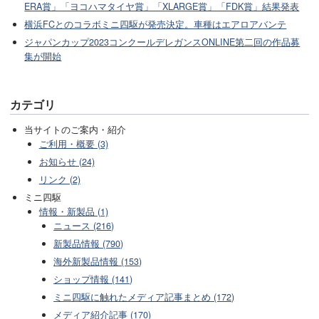
ERA賞」「ヨコハマタイヤ賞」「XLARGE賞」「FDK賞」結果発表
横浜FCとのコラボミニ四駆が発売決定。車種はエアロアバンテ
ジャパンカップ2023コンクールデレガンスONLINE第二回の作品募
集が開始
カテゴリ
当サイトのご案内・紹介
ご利用・概要 (3)
お知らせ (24)
リンク (2)
ミニ四駆
情報・新製品 (1)
ニュース (216)
新製品情報 (790)
海外新製品情報 (153)
ショップ情報 (141)
ミニ四駆に触れたメディア記事まとめ (172)
メディア紹介記事 (170)