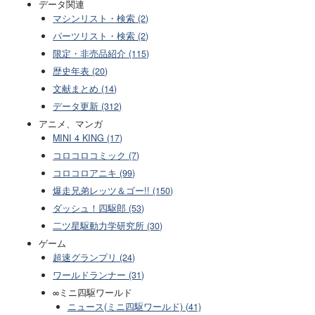
データ関連
マシンリスト・検索 (2)
パーツリスト・検索 (2)
限定・非売品紹介 (115)
歴史年表 (20)
文献まとめ (14)
データ更新 (312)
アニメ、マンガ
MINI 4 KING (17)
コロコロコミック (7)
コロコロアニキ (99)
爆走兄弟レッツ＆ゴー!! (150)
ダッシュ！四駆郎 (53)
二ツ星駆動力学研究所 (30)
ゲーム
超速グランプリ (24)
ワールドランナー (31)
∞ミニ四駆ワールド
ニュース(ミニ四駆ワールド) (41)