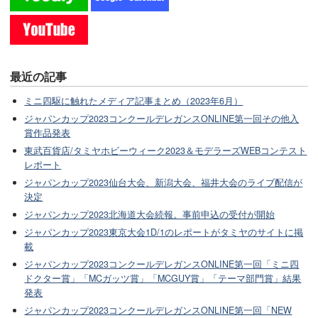
最近の記事
ミニ四駆に触れたメディア記事まとめ（2023年6月）
ジャパンカップ2023コンクールデレガンスONLINE第一回その他入
賞作品発表
東武百貨店/タミヤホビーウィーク2023＆モデラーズWEBコンテスト
レポート
ジャパンカップ2023仙台大会、新潟大会、福井大会のライブ配信が
決定
ジャパンカップ2023北海道大会続報。事前申込の受付が開始
ジャパンカップ2023東京大会1D/1のレポートがタミヤのサイトに掲
載
ジャパンカップ2023コンクールデレガンスONLINE第一回「ミニ四
ドクター賞」「MCガッツ賞」「MCGUY賞」「テーマ部門賞」結果
発表
ジャパンカップ2023コンクールデレガンスONLINE第一回「NEW