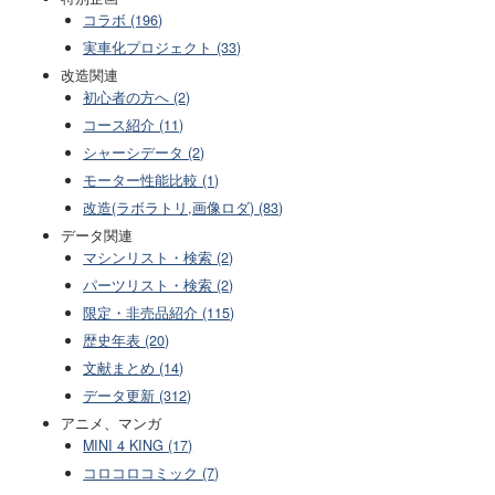
コラボ (196)
実車化プロジェクト (33)
改造関連
初心者の方へ (2)
コース紹介 (11)
シャーシデータ (2)
モーター性能比較 (1)
改造(ラボラトリ,画像ロダ) (83)
データ関連
マシンリスト・検索 (2)
パーツリスト・検索 (2)
限定・非売品紹介 (115)
歴史年表 (20)
文献まとめ (14)
データ更新 (312)
アニメ、マンガ
MINI 4 KING (17)
コロコロコミック (7)