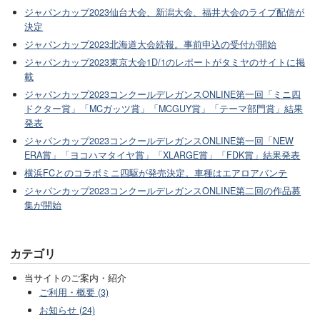
ジャパンカップ2023仙台大会、新潟大会、福井大会のライブ配信が
決定
ジャパンカップ2023北海道大会続報。事前申込の受付が開始
ジャパンカップ2023東京大会1D/1のレポートがタミヤのサイトに掲
載
ジャパンカップ2023コンクールデレガンスONLINE第一回「ミニ四
ドクター賞」「MCガッツ賞」「MCGUY賞」「テーマ部門賞」結果
発表
ジャパンカップ2023コンクールデレガンスONLINE第一回「NEW
ERA賞」「ヨコハマタイヤ賞」「XLARGE賞」「FDK賞」結果発表
横浜FCとのコラボミニ四駆が発売決定。車種はエアロアバンテ
ジャパンカップ2023コンクールデレガンスONLINE第二回の作品募
集が開始
カテゴリ
当サイトのご案内・紹介
ご利用・概要 (3)
お知らせ (24)