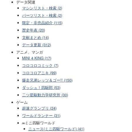
データ関連
マシンリスト・検索 (2)
パーツリスト・検索 (2)
限定・非売品紹介 (115)
歴史年表 (20)
文献まとめ (14)
データ更新 (312)
アニメ、マンガ
MINI 4 KING (17)
コロコロコミック (7)
コロコロアニキ (99)
爆走兄弟レッツ＆ゴー!! (150)
ダッシュ！四駆郎 (53)
二ツ星駆動力学研究所 (30)
ゲーム
超速グランプリ (24)
ワールドランナー (31)
∞ミニ四駆ワールド
ニュース(ミニ四駆ワールド) (41)