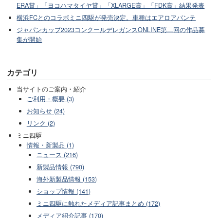
ERA賞」「ヨコハマタイヤ賞」「XLARGE賞」「FDK賞」結果発表
横浜FCとのコラボミニ四駆が発売決定。車種はエアロアバンテ
ジャパンカップ2023コンクールデレガンスONLINE第二回の作品募
集が開始
カテゴリ
当サイトのご案内・紹介
ご利用・概要 (3)
お知らせ (24)
リンク (2)
ミニ四駆
情報・新製品 (1)
ニュース (216)
新製品情報 (790)
海外新製品情報 (153)
ショップ情報 (141)
ミニ四駆に触れたメディア記事まとめ (172)
メディア紹介記事 (170)