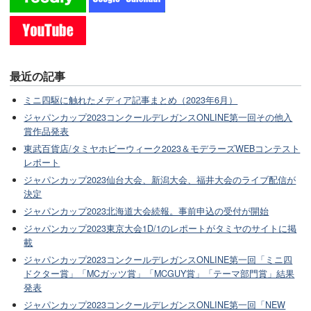
最近の記事
ミニ四駆に触れたメディア記事まとめ（2023年6月）
ジャパンカップ2023コンクールデレガンスONLINE第一回その他入
賞作品発表
東武百貨店/タミヤホビーウィーク2023＆モデラーズWEBコンテスト
レポート
ジャパンカップ2023仙台大会、新潟大会、福井大会のライブ配信が
決定
ジャパンカップ2023北海道大会続報。事前申込の受付が開始
ジャパンカップ2023東京大会1D/1のレポートがタミヤのサイトに掲
載
ジャパンカップ2023コンクールデレガンスONLINE第一回「ミニ四
ドクター賞」「MCガッツ賞」「MCGUY賞」「テーマ部門賞」結果
発表
ジャパンカップ2023コンクールデレガンスONLINE第一回「NEW