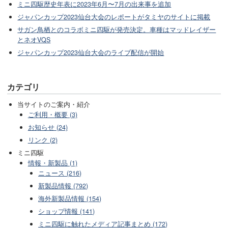
ミニ四駆歴史年表に2023年6月〜7月の出来事を追加
ジャパンカップ2023仙台大会のレポートがタミヤのサイトに掲載
サガン鳥栖とのコラボミニ四駆が発売決定。車種はマッドレイザー
とネオVQS
ジャパンカップ2023仙台大会のライブ配信が開始
カテゴリ
当サイトのご案内・紹介
ご利用・概要 (3)
お知らせ (24)
リンク (2)
ミニ四駆
情報・新製品 (1)
ニュース (216)
新製品情報 (792)
海外新製品情報 (154)
ショップ情報 (141)
ミニ四駆に触れたメディア記事まとめ (172)