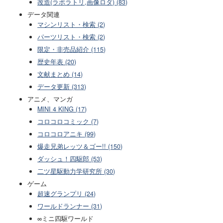
改造(ラボラトリ,画像ロダ) (83)
データ関連
マシンリスト・検索 (2)
パーツリスト・検索 (2)
限定・非売品紹介 (115)
歴史年表 (20)
文献まとめ (14)
データ更新 (313)
アニメ、マンガ
MINI 4 KING (17)
コロコロコミック (7)
コロコロアニキ (99)
爆走兄弟レッツ＆ゴー!! (150)
ダッシュ！四駆郎 (53)
二ツ星駆動力学研究所 (30)
ゲーム
超速グランプリ (24)
ワールドランナー (31)
∞ミニ四駆ワールド