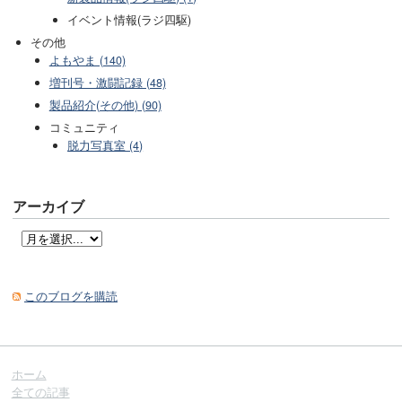
イベント情報(ラジ四駆)
その他
よもやま (140)
増刊号・激闘記録 (48)
製品紹介(その他) (90)
コミュニティ
脱力写真室 (4)
アーカイブ
このブログを購読
ホーム
全ての記事