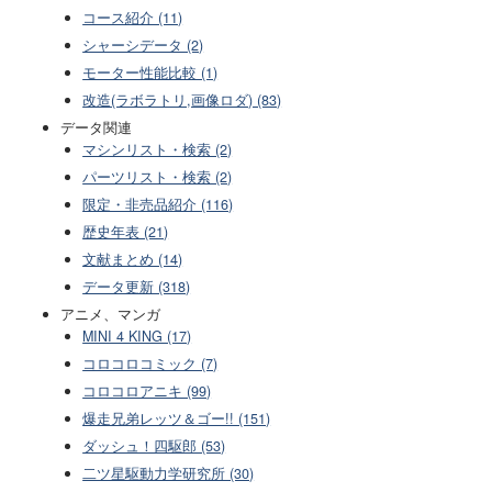
コース紹介 (11)
シャーシデータ (2)
モーター性能比較 (1)
改造(ラボラトリ,画像ロダ) (83)
データ関連
マシンリスト・検索 (2)
パーツリスト・検索 (2)
限定・非売品紹介 (116)
歴史年表 (21)
文献まとめ (14)
データ更新 (318)
アニメ、マンガ
MINI 4 KING (17)
コロコロコミック (7)
コロコロアニキ (99)
爆走兄弟レッツ＆ゴー!! (151)
ダッシュ！四駆郎 (53)
二ツ星駆動力学研究所 (30)