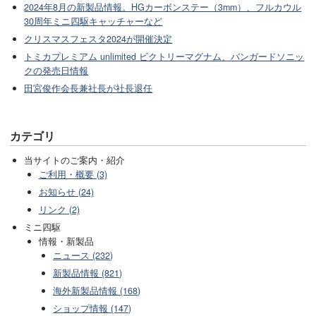
2024年8月の新製品情報。HGカーボンステー（3mm）、フルカウル
30周年ミニ四駆キャッチャーなど
クリスマスフェスタ2024が開催決定
トミカプレミアム unlimited ビクトリーマグナム、バンガードソニッ
クの発売日情報
田宮俊作会長兼社長が社長退任
カテゴリ
当サイトのご案内・紹介
ご利用・概要 (3)
お知らせ (24)
リンク (2)
ミニ四駆
情報・新製品
ニュース (232)
新製品情報 (821)
海外新製品情報 (168)
ショップ情報 (147)