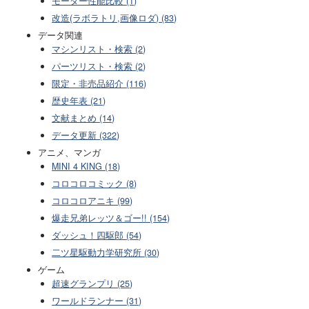
モーター性能比較 (1)
改造(ラボラトリ,画像ロダ) (83)
データ関連
マシンリスト・検索 (2)
パーツリスト・検索 (2)
限定・非売品紹介 (116)
歴史年表 (21)
文献まとめ (14)
データ更新 (322)
アニメ、マンガ
MINI 4 KING (18)
コロコロコミック (8)
コロコロアニキ (99)
爆走兄弟レッツ＆ゴー!! (154)
ダッシュ！四駆郎 (54)
二ツ星駆動力学研究所 (30)
ゲーム
超速グランプリ (25)
ワールドランナー (31)