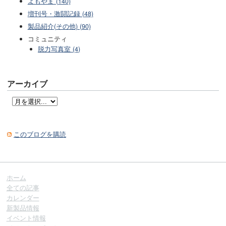
よもやま (140)
増刊号・激闘記録 (48)
製品紹介(その他) (90)
コミュニティ
脱力写真室 (4)
アーカイブ
このブログを購読
ホーム
全ての記事
カレンダー
新製品情報
イベント情報