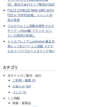
2D、東京大会のライブ配信が決定
FULLY COWLED MINI 4WD 30TH
FES in TOKYO続報。イベント内
容が発表
フルカウルミニ四駆30周年マルチ
テープ（15mm幅 ブラック･ピン
ク）の発売が前倒し
トミカプレミアムunlimited 爆走兄
弟レッツ&ゴー!! ミニ四駆 マグナ
ムセイバー(ブルーメタリックVer.)
カテゴリ
当サイトのご案内・紹介
ご利用・概要 (3)
お知らせ (24)
リンク (2)
ミニ四駆
情報・新製品