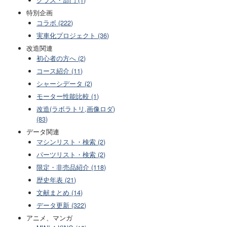
特別企画
コラボ (222)
実車化プロジェクト (36)
改造関連
初心者の方へ (2)
コース紹介 (11)
シャーシデータ (2)
モーター性能比較 (1)
改造(ラボラトリ,画像ロダ)
(83)
データ関連
マシンリスト・検索 (2)
パーツリスト・検索 (2)
限定・非売品紹介 (118)
歴史年表 (21)
文献まとめ (14)
データ更新 (322)
アニメ、マンガ