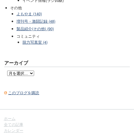
イベント情報(ラジ四駆)
その他
よもやま (140)
増刊号・激闘記録 (48)
製品紹介(その他) (90)
コミュニティ
脱力写真室 (4)
アーカイブ
このブログを購読
ホーム
全ての記事
カレンダー