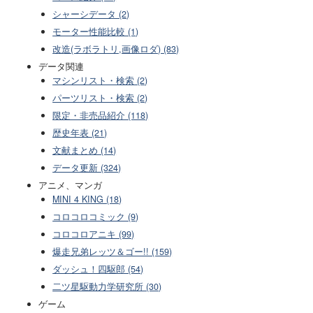
シャーシデータ (2)
モーター性能比較 (1)
改造(ラボラトリ,画像ロダ) (83)
データ関連
マシンリスト・検索 (2)
パーツリスト・検索 (2)
限定・非売品紹介 (118)
歴史年表 (21)
文献まとめ (14)
データ更新 (324)
アニメ、マンガ
MINI 4 KING (18)
コロコロコミック (9)
コロコロアニキ (99)
爆走兄弟レッツ＆ゴー!! (159)
ダッシュ！四駆郎 (54)
二ツ星駆動力学研究所 (30)
ゲーム