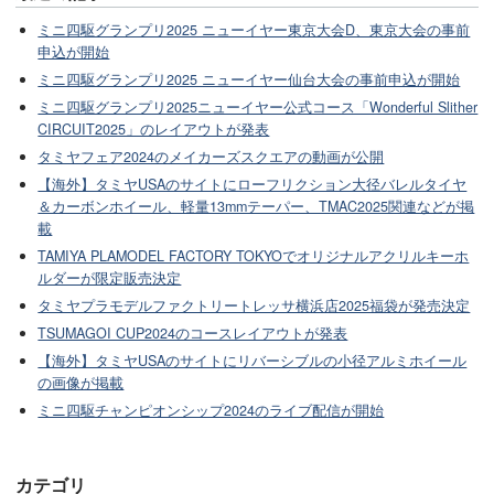
ミニ四駆グランプリ2025 ニューイヤー東京大会D、東京大会の事前
申込が開始
ミニ四駆グランプリ2025 ニューイヤー仙台大会の事前申込が開始
ミニ四駆グランプリ2025ニューイヤー公式コース「Wonderful Slither
CIRCUIT2025」のレイアウトが発表
タミヤフェア2024のメイカーズスクエアの動画が公開
【海外】タミヤUSAのサイトにローフリクション大径バレルタイヤ
＆カーボンホイール、軽量13mmテーパー、TMAC2025関連などが掲
載
TAMIYA PLAMODEL FACTORY TOKYOでオリジナルアクリルキーホ
ルダーが限定販売決定
タミヤプラモデルファクトリートレッサ横浜店2025福袋が発売決定
TSUMAGOI CUP2024のコースレイアウトが発表
【海外】タミヤUSAのサイトにリバーシブルの小径アルミホイール
の画像が掲載
ミニ四駆チャンピオンシップ2024のライブ配信が開始
カテゴリ