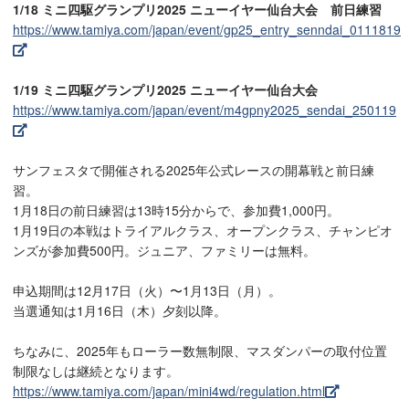
1/18 ミニ四駆グランプリ2025 ニューイヤー仙台大会 前日練習
https://www.tamiya.com/japan/event/gp25_entry_senndai_0111819
1/19 ミニ四駆グランプリ2025 ニューイヤー仙台大会
https://www.tamiya.com/japan/event/m4gpny2025_sendai_250119
サンフェスタで開催される2025年公式レースの開幕戦と前日練
習。
1月18日の前日練習は13時15分からで、参加費1,000円。
1月19日の本戦はトライアルクラス、オープンクラス、チャンピオ
ンズが参加費500円。ジュニア、ファミリーは無料。
申込期間は12月17日（火）〜1月13日（月）。
当選通知は1月16日（木）夕刻以降。
ちなみに、2025年もローラー数無制限、マスダンパーの取付位置
制限なしは継続となります。
https://www.tamiya.com/japan/mini4wd/regulation.html