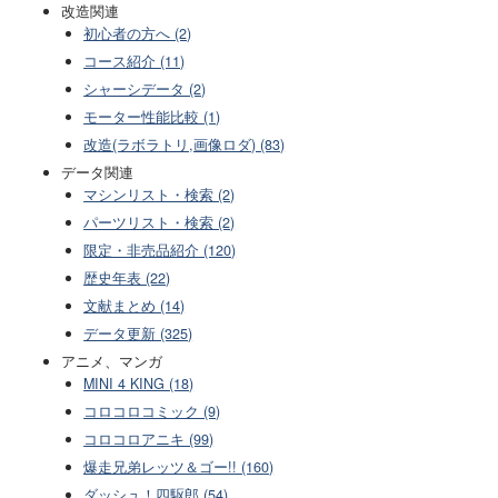
改造関連
初心者の方へ (2)
コース紹介 (11)
シャーシデータ (2)
モーター性能比較 (1)
改造(ラボラトリ,画像ロダ) (83)
データ関連
マシンリスト・検索 (2)
パーツリスト・検索 (2)
限定・非売品紹介 (120)
歴史年表 (22)
文献まとめ (14)
データ更新 (325)
アニメ、マンガ
MINI 4 KING (18)
コロコロコミック (9)
コロコロアニキ (99)
爆走兄弟レッツ＆ゴー!! (160)
ダッシュ！四駆郎 (54)