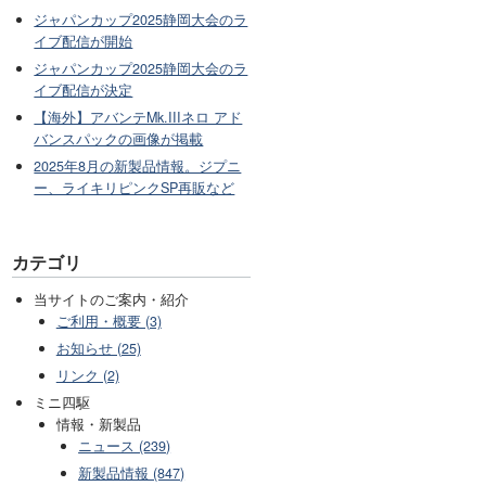
ジャパンカップ2025静岡大会のラ
イブ配信が開始
ジャパンカップ2025静岡大会のラ
イブ配信が決定
【海外】アバンテMk.IIIネロ アド
バンスパックの画像が掲載
2025年8月の新製品情報。ジプニ
ー、ライキリピンクSP再販など
カテゴリ
当サイトのご案内・紹介
ご利用・概要 (3)
お知らせ (25)
リンク (2)
ミニ四駆
情報・新製品
ニュース (239)
新製品情報 (847)