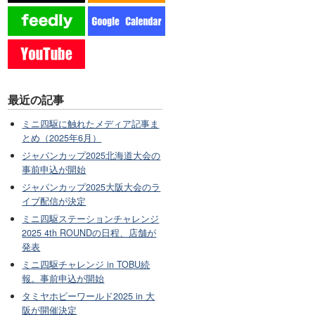
最近の記事
ミニ四駆に触れたメディア記事ま
とめ（2025年6月）
ジャパンカップ2025北海道大会の
事前申込が開始
ジャパンカップ2025大阪大会のラ
イブ配信が決定
ミニ四駆ステーションチャレンジ
2025 4th ROUNDの日程、店舗が
発表
ミニ四駆チャレンジ in TOBU続
報。事前申込が開始
タミヤホビーワールド2025 in 大
阪が開催決定