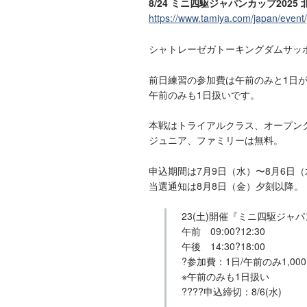
8/24 ミニ四駆ジャパンカップ2025
https://www.tamiya.com/japan/even
シャトレーゼガトーキングダムサッ
前日練習の参加費は午前のみと1日が1
午前のみも1日扱いです。
本戦はトライアルクラス、オープンク
ジュニア、ファミリーは無料。
申込期間は7月9日（水）〜8月6日
当選通知は8月8日（金）夕刻以降。
23(土)開催『ミニ四駆ジャパ
午前 09:00?12:30
午後 14:30?18:00
?参加費：1日/午前のみ1,00
※午前のみも1日扱い
????申込締切：8/6(水)