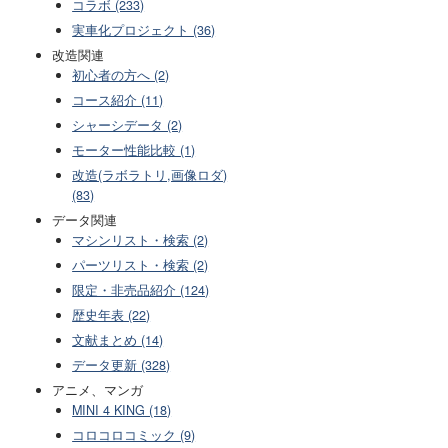
コラボ (233)
実車化プロジェクト (36)
改造関連
初心者の方へ (2)
コース紹介 (11)
シャーシデータ (2)
モーター性能比較 (1)
改造(ラボラトリ,画像ロダ)
(83)
データ関連
マシンリスト・検索 (2)
パーツリスト・検索 (2)
限定・非売品紹介 (124)
歴史年表 (22)
文献まとめ (14)
データ更新 (328)
アニメ、マンガ
MINI 4 KING (18)
コロコロコミック (9)