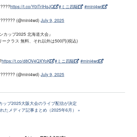
???
https://t.co/Y0iTrIHqJQ
#ミニ四駆
#mini4wd
??? (@mini4wd)
July 9, 2025
ンカップ2025 北海道大会』
ークラス 無料、それ以外は500円(税込)
?
https://t.co/d8OV4QXYoK
#ミニ四駆
#mini4wd
??? (@mini4wd)
July 9, 2025
カップ2025大阪大会のライブ配信が決定
れたメディア記事まとめ（2025年6月）