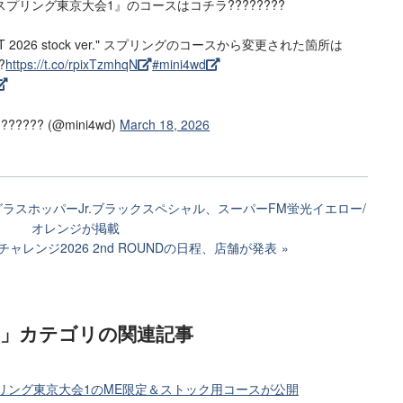
スプリング東京大会1』のコースはコチラ????????
CUIT 2026 stock ver." スプリングのコースから変更された箇所は
?
https://t.co/rpixTzmhqN
#mini4wd
??? (@mini4wd)
March 18, 2026
ラスホッパーJr.ブラックスペシャル、スーパーFM蛍光イエロー/
オレンジが掲載
レンジ2026 2nd ROUNDの日程、店舗が発表
)」カテゴリ
の関連記事
プリング東京大会1のME限定＆ストック用コースが公開