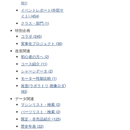
(61)
イベントレポート(外部サ
イト) (454)
クラス・部門 (1)
特別企画
コラボ (245)
実車化プロジェクト (36)
改造関連
初心者の方へ (2)
コース紹介 (11)
シャーシデータ (2)
モーター性能比較 (1)
改造(ラボラトリ,画像ロダ)
(83)
データ関連
マシンリスト・検索 (2)
パーツリスト・検索 (2)
限定・非売品紹介 (125)
歴史年表 (22)