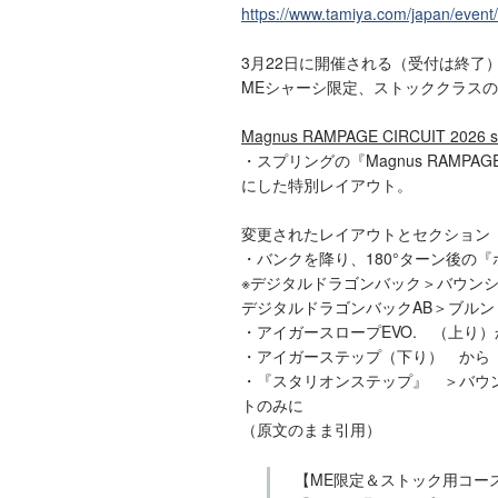
https://www.tamiya.com/japan/eve
3月22日に開催される（受付は終了
MEシャーシ限定、ストッククラス
Magnus RAMPAGE CIRCUIT 2026 st
・スプリングの『Magnus RAMPAG
にした特別レイアウト。
変更されたレイアウトとセクション
・バンクを降り、180°ターン後の
※デジタルドラゴンバック＞バウン
デジタルドラゴンバックAB＞ブルン
・アイガースロープEVO. （上り
・アイガーステップ（下り） から
・『スタリオンステップ』 ＞バウ
トのみに
（原文のまま引用）
【ME限定＆ストック用コース公