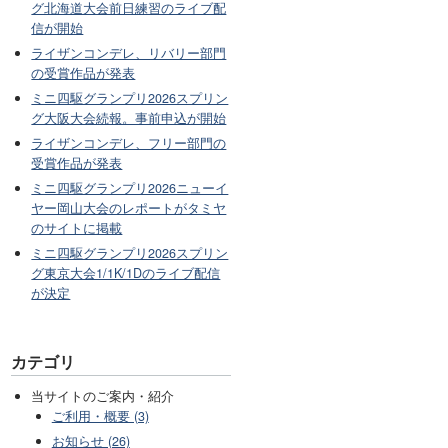
グ北海道大会前日練習のライブ配
信が開始
ライザンコンデレ、リバリー部門
の受賞作品が発表
ミニ四駆グランプリ2026スプリン
グ大阪大会続報。事前申込が開始
ライザンコンデレ、フリー部門の
受賞作品が発表
ミニ四駆グランプリ2026ニューイ
ヤー岡山大会のレポートがタミヤ
のサイトに掲載
ミニ四駆グランプリ2026スプリン
グ東京大会1/1K/1Dのライブ配信
が決定
カテゴリ
当サイトのご案内・紹介
ご利用・概要 (3)
お知らせ (26)