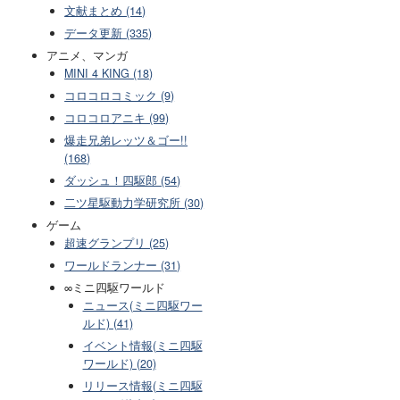
文献まとめ (14)
データ更新 (335)
アニメ、マンガ
MINI 4 KING (18)
コロコロコミック (9)
コロコロアニキ (99)
爆走兄弟レッツ＆ゴー!!
(168)
ダッシュ！四駆郎 (54)
二ツ星駆動力学研究所 (30)
ゲーム
超速グランプリ (25)
ワールドランナー (31)
∞ミニ四駆ワールド
ニュース(ミニ四駆ワー
ルド) (41)
イベント情報(ミニ四駆
ワールド) (20)
リリース情報(ミニ四駆