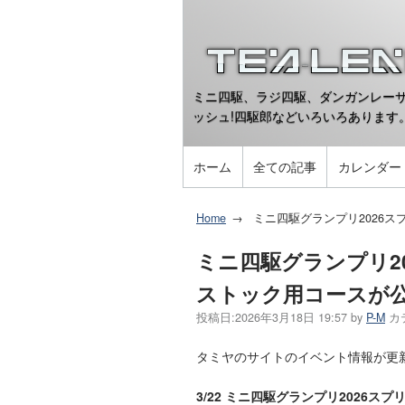
ミニ四駆、ラジ四駆、ダンガンレーサ
ッシュ!四駆郎などいろいろあります
ホーム
全ての記事
カレンダー
Home
ミニ四駆グランプリ2026
ミニ四駆グランプリ2
ストック用コースが
投稿日:
2026年3月18日 19:57
by
P-M
カ
タミヤのサイトのイベント情報が更
3/22 ミニ四駆グランプリ2026スプ