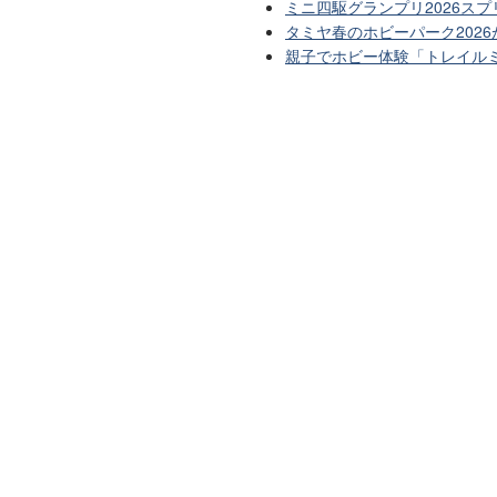
ミニ四駆グランプリ2026ス
タミヤ春のホビーパーク202
親子でホビー体験「トレイル