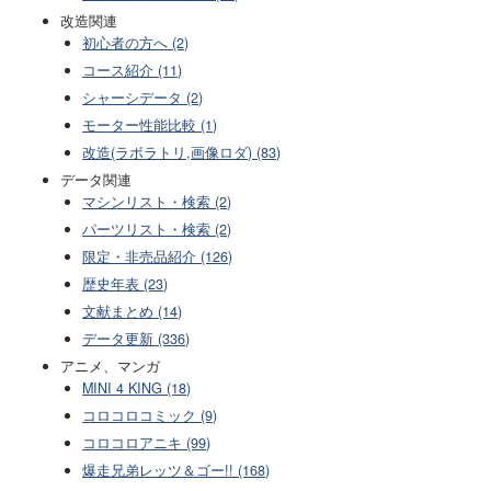
改造関連
初心者の方へ (2)
コース紹介 (11)
シャーシデータ (2)
モーター性能比較 (1)
改造(ラボラトリ,画像ロダ) (83)
データ関連
マシンリスト・検索 (2)
パーツリスト・検索 (2)
限定・非売品紹介 (126)
歴史年表 (23)
文献まとめ (14)
データ更新 (336)
アニメ、マンガ
MINI 4 KING (18)
コロコロコミック (9)
コロコロアニキ (99)
爆走兄弟レッツ＆ゴー!! (168)