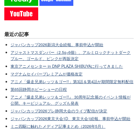
最近の記事
ジャパンカップ2026新潟大会続報。事前申込が開始
アジャストマスダンパー（2.5g×6個）、アルミロックナットダーク
ブルー、ゴールド、ピンクが再販決定
東京アニメセンター in DNP PLAZA SHIBUYAに行ってきました
マグナムセイバープレミアムが価格改定
アニメ「爆走兄弟レッツ＆ゴー!!」第3話＆第4話が期間限定無料配信
第65回静岡ホビーショーの日程
アニメ『爆走兄弟レッツ＆ゴー!!』 30周年記念展のイベント情報が
公開。キービジュアル、グッズも発表
ジャパンカップ2026プレ静岡大会のライブ配信が決定
ジャパンカップ2026東京大会1D、東京大会1続報。事前申込が開始
ミニ四駆に触れたメディア記事まとめ（2026年5月）