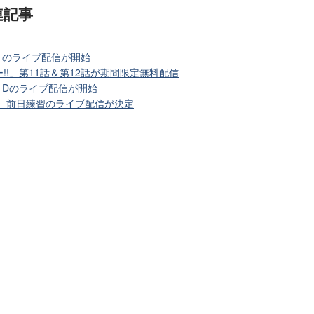
連記事
会1のライブ配信が開始
!!」第11話＆第12話が期間限定無料配信
1Dのライブ配信が開始
会、前日練習のライブ配信が決定