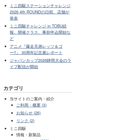
ミニ四駆ステーションチャレンジ
2026 4th ROUNDの日程、店舗が
発表
ミニ四駆チャレンジ in TOBU続
報。開催クラス、事前申込開始な
ど
アニメ『爆走兄弟レッツ＆ゴ
ー!!』 30周年記念展レポート
ジャパンカップ2026静岡大会のラ
イブ配信が開始
カテゴリ
当サイトのご案内・紹介
ご利用・概要 (3)
お知らせ (26)
リンク (2)
ミニ四駆
情報・新製品