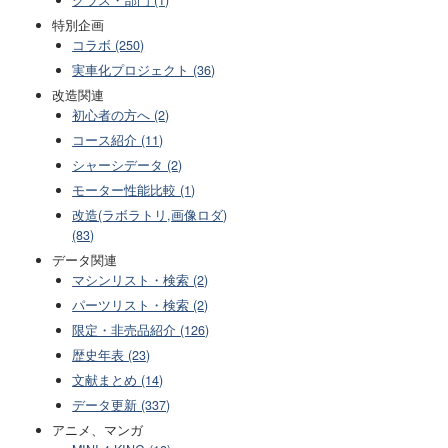
特別企画
コラボ (250)
実車化プロジェクト (36)
改造関連
初心者の方へ (2)
コース紹介 (11)
シャーシデータ (2)
モーター性能比較 (1)
改造(ラボラトリ,画像ロダ)
(83)
データ関連
マシンリスト・検索 (2)
パーツリスト・検索 (2)
限定・非売品紹介 (126)
歴史年表 (23)
文献まとめ (14)
データ更新 (337)
アニメ、マンガ