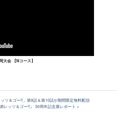
静岡大会 【Nコース】
ッツ＆ゴー!!」第9話＆第10話が期間限定無料配信
弟レッツ＆ゴー!!』 30周年記念展レポート