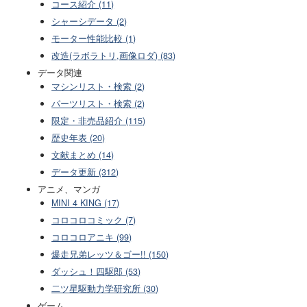
コース紹介 (11)
シャーシデータ (2)
モーター性能比較 (1)
改造(ラボラトリ,画像ロダ) (83)
データ関連
マシンリスト・検索 (2)
パーツリスト・検索 (2)
限定・非売品紹介 (115)
歴史年表 (20)
文献まとめ (14)
データ更新 (312)
アニメ、マンガ
MINI 4 KING (17)
コロコロコミック (7)
コロコロアニキ (99)
爆走兄弟レッツ＆ゴー!! (150)
ダッシュ！四駆郎 (53)
二ツ星駆動力学研究所 (30)
ゲーム