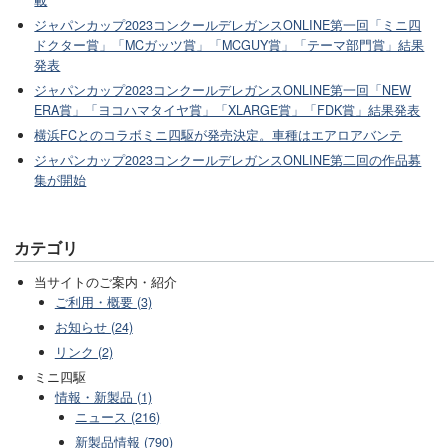
ジャパンカップ2023コンクールデレガンスONLINE第一回「ミニ四
ドクター賞」「MCガッツ賞」「MCGUY賞」「テーマ部門賞」結果
発表
ジャパンカップ2023コンクールデレガンスONLINE第一回「NEW
ERA賞」「ヨコハマタイヤ賞」「XLARGE賞」「FDK賞」結果発表
横浜FCとのコラボミニ四駆が発売決定。車種はエアロアバンテ
ジャパンカップ2023コンクールデレガンスONLINE第二回の作品募
集が開始
カテゴリ
当サイトのご案内・紹介
ご利用・概要 (3)
お知らせ (24)
リンク (2)
ミニ四駆
情報・新製品 (1)
ニュース (216)
新製品情報 (790)