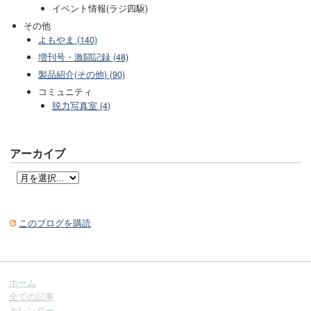
イベント情報(ラジ四駆)
その他
よもやま (140)
増刊号・激闘記録 (48)
製品紹介(その他) (90)
コミュニティ
脱力写真室 (4)
アーカイブ
このブログを購読
ホーム
全ての記事
カレンダー