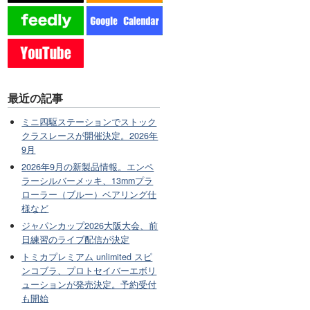
最近の記事
ミニ四駆ステーションでストック
クラスレースが開催決定。2026年
9月
2026年9月の新製品情報。エンペ
ラーシルバーメッキ、13mmプラ
ローラー（ブルー）ベアリング仕
様など
ジャパンカップ2026大阪大会、前
日練習のライブ配信が決定
トミカプレミアム unlimited スピ
ンコブラ、プロトセイバーエボリ
ューションが発売決定。予約受付
も開始