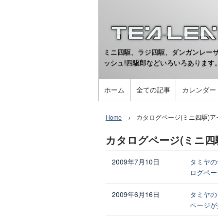
ミニ四駆、ラジ四駆、ダンガンレーサ
ッシュ!四駆郎などいろいろあります
ホーム
全ての記事
カレンダー
Home
カタログページ(ミニ四駆)ア
カタログページ(ミニ四
2009年7月10日
タミヤの
ログペー
2009年6月16日
タミヤの
ページが