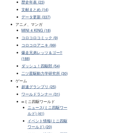
歴史年表 (23)
文献まとめ (14)
データ更新 (337)
アニメ、マンガ
MINI 4 KING (18)
コロコロコミック (9)
コロコロアニキ (99)
爆走兄弟レッツ＆ゴー!!
(188)
ダッシュ！四駆郎 (54)
二ツ星駆動力学研究所 (30)
ゲーム
超速グランプリ (25)
ワールドランナー (31)
∞ミニ四駆ワールド
ニュース(ミニ四駆ワー
ルド) (41)
イベント情報(ミニ四駆
ワールド) (20)