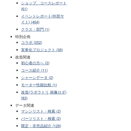
ショップ、コースレポート
(61)
イベントレポート(外部サ
イト) (464)
クラス・部門 (1)
特別企画
コラボ (252)
実車化プロジェクト (36)
改造関連
初心者の方へ (2)
コース紹介 (11)
シャーシデータ (2)
モーター性能比較 (1)
改造(ラボラトリ,画像ロダ)
(83)
データ関連
マシンリスト・検索 (2)
パーツリスト・検索 (2)
限定・非売品紹介 (126)