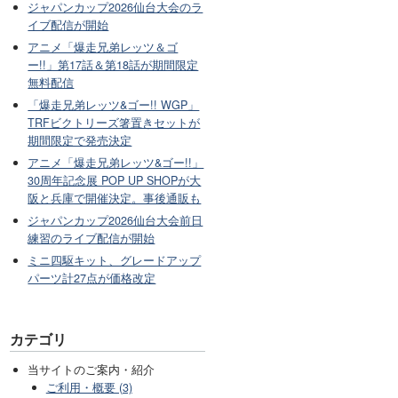
ジャパンカップ2026仙台大会のラ
イブ配信が開始
アニメ「爆走兄弟レッツ＆ゴ
ー!!」第17話＆第18話が期間限定
無料配信
「爆走兄弟レッツ&ゴー!! WGP」
TRFビクトリーズ箸置きセットが
期間限定で発売決定
アニメ「爆走兄弟レッツ&ゴー!!」
30周年記念展 POP UP SHOPが大
阪と兵庫で開催決定。事後通販も
ジャパンカップ2026仙台大会前日
練習のライブ配信が開始
ミニ四駆キット、グレードアップ
パーツ計27点が価格改定
カテゴリ
当サイトのご案内・紹介
ご利用・概要 (3)