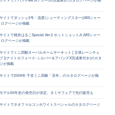
サイトでアバンテMk.IIIアズール(完成車)のカタログページが掲
サイトでダッシュ3号・流星(シューティングスター)(MSシャー
タログページが掲載
イトで桃井はるこSpecial Ver.2 ホットショットJr.(MSシャー
タログページが掲載
サイトでミニ四駆オーバルホームサーキット [ 立体レーンチェ
プ ](ナイトロフォース･シルバー＆アバンテX完成車付き)のカタ
ジが掲載
サイトで2009年 干支ミニ四駆「丑年」のカタログページが掲
モデル50年史の発売日が決定。タミヤフェアで先行販売も
サイトでネオファルコンホワイトスペシャルのカタログページ