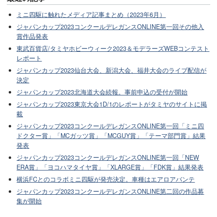
ミニ四駆に触れたメディア記事まとめ（2023年6月）
ジャパンカップ2023コンクールデレガンスONLINE第一回その他入
賞作品発表
東武百貨店/タミヤホビーウィーク2023＆モデラーズWEBコンテスト
レポート
ジャパンカップ2023仙台大会、新潟大会、福井大会のライブ配信が
決定
ジャパンカップ2023北海道大会続報。事前申込の受付が開始
ジャパンカップ2023東京大会1D/1のレポートがタミヤのサイトに掲
載
ジャパンカップ2023コンクールデレガンスONLINE第一回「ミニ四
ドクター賞」「MCガッツ賞」「MCGUY賞」「テーマ部門賞」結果
発表
ジャパンカップ2023コンクールデレガンスONLINE第一回「NEW
ERA賞」「ヨコハマタイヤ賞」「XLARGE賞」「FDK賞」結果発表
横浜FCとのコラボミニ四駆が発売決定。車種はエアロアバンテ
ジャパンカップ2023コンクールデレガンスONLINE第二回の作品募
集が開始