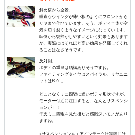
斜め横から全景。
垂直なウイングが薄い板のようにフロントから
リヤまで伸びています。そう、ボディ全体が空
気を切り裂くようなイメージになっています。
転倒から復帰がしやすいという効果もあります
が、実際にはそれほど高い効果を発揮してくれ
ることはなさそうです。
反対側。
ボディの重量は結構ありそうですね。
ファイティングタイヤはスパイラル。リヤユニ
ットはR-01。
どことなくミニ四駆に近いボディ形状ですが、
モーター付近に注目すると、なんとサスペンシ
ョンが！！
干支ミニ四駆を見た後だと感慨深いモノがあり
ますね。
※サスペンションやエアインテークは実際には