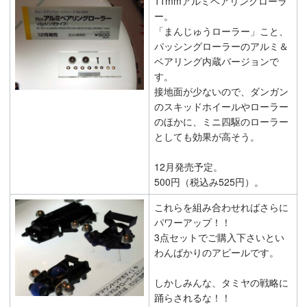
11mmアルミベアリングローラ
ー。
「まんじゅうローラー」こと、
パッシングローラーのアルミ＆
ベアリング内蔵バージョンで
す。
接地面が少ないので、ダンガン
のスキッドホイールやローラー
のほかに、ミニ四駆のローラー
としても効果が高そう。
12月発売予定。
500円（税込み525円）。
これらを組み合わせればさらに
パワーアップ！！
3点セットでご購入下さいとい
わんばかりのアピールです。
しかしみんな、タミヤの戦略に
踊らされるな！！