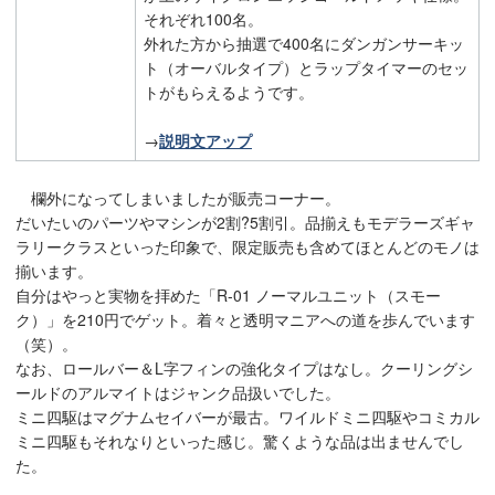
それぞれ100名。
外れた方から抽選で400名にダンガンサーキッ
ト（オーバルタイプ）とラップタイマーのセッ
トがもらえるようです。
→
説明文アップ
欄外になってしまいましたが販売コーナー。
だいたいのパーツやマシンが2割?5割引。品揃えもモデラーズギャ
ラリークラスといった印象で、限定販売も含めてほとんどのモノは
揃います。
自分はやっと実物を拝めた「R-01 ノーマルユニット（スモー
ク）」を210円でゲット。着々と透明マニアへの道を歩んでいます
（笑）。
なお、ロールバー＆L字フィンの強化タイプはなし。クーリングシ
ールドのアルマイトはジャンク品扱いでした。
ミニ四駆はマグナムセイバーが最古。ワイルドミニ四駆やコミカル
ミニ四駆もそれなりといった感じ。驚くような品は出ませんでし
た。