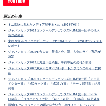
最近の記事
ミニ四駆に触れたメディア記事まとめ（2023年6月）
ジャパンカップ2023コンクールデレガンスONLINE第一回その他入
賞作品発表
東武百貨店/タミヤホビーウィーク2023＆モデラーズWEBコンテスト
レポート
ジャパンカップ2023仙台大会、新潟大会、福井大会のライブ配信が
決定
ジャパンカップ2023北海道大会続報。事前申込の受付が開始
ジャパンカップ2023東京大会1D/1のレポートがタミヤのサイトに掲
載
ジャパンカップ2023コンクールデレガンスONLINE第一回「ミニ四
ドクター賞」「MCガッツ賞」「MCGUY賞」「テーマ部門賞」結果
発表
ジャパンカップ2023コンクールデレガンスONLINE第一回「NEW
ERA賞」「ヨコハマタイヤ賞」「XLARGE賞」「FDK賞」結果発表
横浜FCとのコラボミニ四駆が発売決定。車種はエアロアバンテ