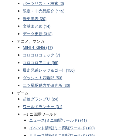
パーツリスト・検索 (2)
限定・非売品紹介 (115)
歴史年表 (20)
文献まとめ (14)
データ更新 (312)
アニメ、マンガ
MINI 4 KING (17)
コロコロコミック (7)
コロコロアニキ (99)
爆走兄弟レッツ＆ゴー!! (150)
ダッシュ！四駆郎 (53)
二ツ星駆動力学研究所 (30)
ゲーム
超速グランプリ (24)
ワールドランナー (31)
∞ミニ四駆ワールド
ニュース(ミニ四駆ワールド) (41)
イベント情報(ミニ四駆ワールド) (20)
リリース情報(ミニ四駆ワールド) (29)