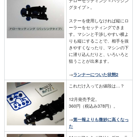
ナローセッティング＜パッシン
グタイプ＞。
ステーを使用しなければ縦にロ
ーラーをセッティングできま
す。マシンと干渉しやすい横よ
りも縦にすることで、相手を抜
きやすくなったり、マシンの下
に潜り込んだりと、いろいろと
狙うことが出来ます。
→
ランナーについた状態2
これだけ入ってお値段は…？
12月発売予定。
360円（税込み378円）。
→
第一報よりも微妙に高くなっ
た