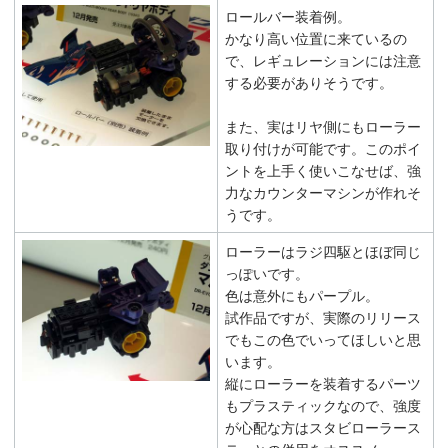
ロールバー装着例。
かなり高い位置に来ているの
で、レギュレーションには注意
する必要がありそうです。
また、実はリヤ側にもローラー
取り付けが可能です。このポイ
ントを上手く使いこなせば、強
力なカウンターマシンが作れそ
うです。
ローラーはラジ四駆とほぼ同じ
っぽいです。
色は意外にもパープル。
試作品ですが、実際のリリース
でもこの色でいってほしいと思
います。
縦にローラーを装着するパーツ
もプラスティックなので、強度
が心配な方はスタビローラース