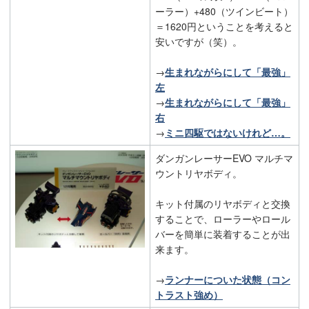
ーラー）+480（ツインビート）
＝1620円ということを考えると
安いですが（笑）。
→
生まれながらにして「最強」
左
→
生まれながらにして「最強」
右
→
ミニ四駆ではないけれど…。
ダンガンレーサーEVO マルチマ
ウントリヤボディ。
キット付属のリヤボディと交換
することで、ローラーやロール
バーを簡単に装着することが出
来ます。
→
ランナーについた状態（コン
トラスト強め）