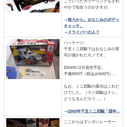
こういったカラーリングもさわ
やかで似合うのがさすが。
→
後ろから。おなじみのボディ
キャッチ。
→
ドライバーの人？
パッケージ。
干支ミニ四駆ではおなじみの実
写が描かれたモノです。
2004年12月発売予定。
予価900円（税込み945円）。
なお、ミニ四駆の展示はこれだ
けでした。（ラジ四駆はナシ。
どうなるんだろう…。）
→
2005年干支ミニ四駆「酉年」
ここからはダンガンレーサー。