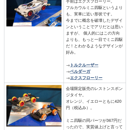
手前はエクスフローリー。
フルカウルミニ四駆というより
も、実車に近い形状です。
今までに概念を破壊したデザイ
ンということでアリだとは思い
ますが、 個人的にはこの方向
よりも、もっと一目でミニ四駆
だ！とわかるようなデザインが
好み。
→
トルクルーザー
→
ベルダーガ
→
エクスフローリー
会場限定販売のレストンスポン
ジタイヤ。
オレンジ、イエローともに420
円（税込み）。
ミニ四駆の同パーツが367円だ
ったので、実質値上げと言って