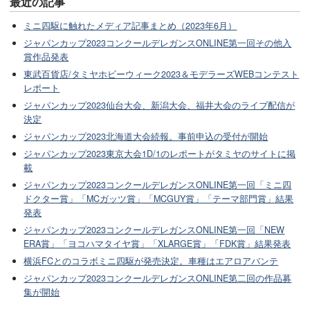
最近の記事
ミニ四駆に触れたメディア記事まとめ（2023年6月）
ジャパンカップ2023コンクールデレガンスONLINE第一回その他入
賞作品発表
東武百貨店/タミヤホビーウィーク2023＆モデラーズWEBコンテスト
レポート
ジャパンカップ2023仙台大会、新潟大会、福井大会のライブ配信が
決定
ジャパンカップ2023北海道大会続報。事前申込の受付が開始
ジャパンカップ2023東京大会1D/1のレポートがタミヤのサイトに掲
載
ジャパンカップ2023コンクールデレガンスONLINE第一回「ミニ四
ドクター賞」「MCガッツ賞」「MCGUY賞」「テーマ部門賞」結果
発表
ジャパンカップ2023コンクールデレガンスONLINE第一回「NEW
ERA賞」「ヨコハマタイヤ賞」「XLARGE賞」「FDK賞」結果発表
横浜FCとのコラボミニ四駆が発売決定。車種はエアロアバンテ
ジャパンカップ2023コンクールデレガンスONLINE第二回の作品募
集が開始