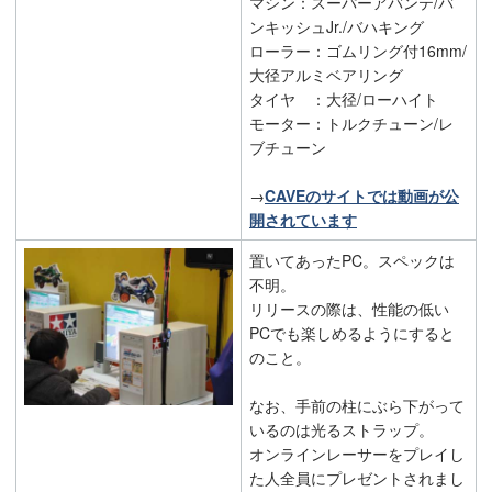
マシン：スーパーアバンテ/バ
ンキッシュJr./バハキング
ローラー：ゴムリング付16mm/
大径アルミベアリング
タイヤ ：大径/ローハイト
モーター：トルクチューン/レ
ブチューン
→
CAVEのサイトでは動画が公
開されています
置いてあったPC。スペックは
不明。
リリースの際は、性能の低い
PCでも楽しめるようにすると
のこと。
なお、手前の柱にぶら下がって
いるのは光るストラップ。
オンラインレーサーをプレイし
た人全員にプレゼントされまし