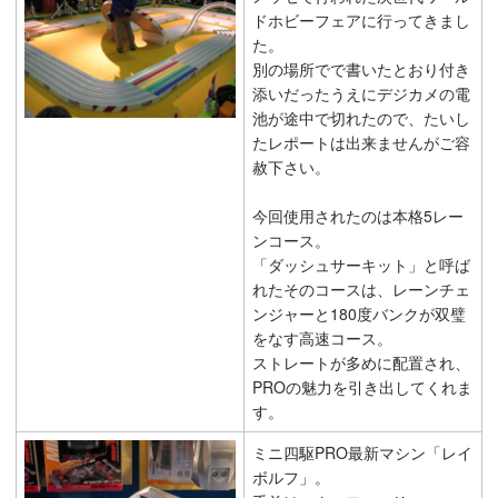
ドホビーフェアに行ってきまし
た。
別の場所でで書いたとおり付き
添いだったうえにデジカメの電
池が途中で切れたので、たいし
たレポートは出来ませんがご容
赦下さい。
今回使用されたのは本格5レー
ンコース。
「ダッシュサーキット」と呼ば
れたそのコースは、レーンチェ
ンジャーと180度バンクが双璧
をなす高速コース。
ストレートが多めに配置され、
PROの魅力を引き出してくれま
す。
ミニ四駆PRO最新マシン「レイ
ボルフ」。