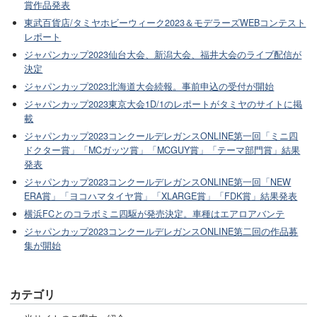
賞作品発表
東武百貨店/タミヤホビーウィーク2023＆モデラーズWEBコンテスト
レポート
ジャパンカップ2023仙台大会、新潟大会、福井大会のライブ配信が
決定
ジャパンカップ2023北海道大会続報。事前申込の受付が開始
ジャパンカップ2023東京大会1D/1のレポートがタミヤのサイトに掲
載
ジャパンカップ2023コンクールデレガンスONLINE第一回「ミニ四
ドクター賞」「MCガッツ賞」「MCGUY賞」「テーマ部門賞」結果
発表
ジャパンカップ2023コンクールデレガンスONLINE第一回「NEW
ERA賞」「ヨコハマタイヤ賞」「XLARGE賞」「FDK賞」結果発表
横浜FCとのコラボミニ四駆が発売決定。車種はエアロアバンテ
ジャパンカップ2023コンクールデレガンスONLINE第二回の作品募
集が開始
カテゴリ