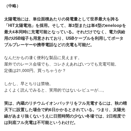
（中略）
太陽電池には、単位面積あたりの発電量として世界最大を誇る
「HIT太陽電池」を採用。そして、単3型または単4型のeneloopを
最大4本同時に充電可能となっている。それだけでなく、電力供給
用のUSB端子も用意されており、USBケーブルを利用してポータ
ブルプレーヤーや携帯電話などの充電も可能だ。
なんだかもの凄く便利な製品に見えます。
屋外でのレース会場でも、コレさえあればいつでも充電可能。
定価は21,000円。買っちゃうか？
しかし、早とちりは禁物。
よくよく読んでみると、実用的ではないレビューが…。
実は、内蔵のリチウムイオンバッテリをフル充電するには、秋の晴
天下に設置した場合で約6日かかるとされている。つまり、太陽光
線があまり強くないうえに日照時間の少ない冬場では、2日程度で
は到底フル充電は不可能というわけだ。