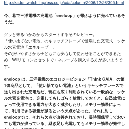
http://kaden.watch.impress.co.jp/cda/column/2006/12/26/305.html
今、巷で三洋電機の充電池「eneloop」が飛ぶように売れているそ
うだ。
グッと来るつかみからスタートするそのレビュー。
「使い捨てない電池」のキャッチフレーズで登場した充電式ニッケ
ル水素電池「エネループ」。
その扱いやすさから子どもにも安心して使わせることができるた
め、Wiiリモコンとセットでエネループを購入する方が多いようで
す。
eneloop は、三洋電機のエコロジービジョン「Think GAIA」の第
1弾商品として、「使い捨てない電池」というキャッチフレーズで
送り出された充電池だ。現在も広く利用されている一般的なニッケ
ル水素充電池は、充電してもしばらく放置しておくと、自己放電に
よって使用できる電力が大きく減少したり、メモリー効果によっ
て、利用できる容量が減るという欠点があった。それに対し
eneloopでは、それら欠点が改善されており、長時間保管しておい
ても電力が残っている、継ぎ足し充電してもメモリー効果が発生し