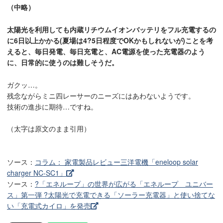
（中略）
太陽光を利用しても内蔵リチウムイオンバッテリをフル充電するの
に6日以上かかる(夏場は4?5日程度でOKかもしれないが)ことを考
えると、毎日発電、毎日充電と、AC電源を使った充電器のよう
に、日常的に使うのは難しそうだ。
ガクッ…。
残念ながらミニ四レーサーのニーズにはあわないようです。
技術の進歩に期待…ですね。
（太字は原文のまま引用）
ソース：
コラム： 家電製品レビュー三洋電機「eneloop solar
charger NC-SC1」
ソース：
?「エネループ」の世界が広がる「エネループ ユニバー
ス」第一弾 ?太陽光で充電できる「ソーラー充電器」と使い捨てな
い「充電式カイロ」を発売