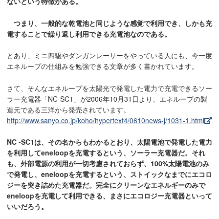
ないという特徴がある。
つまり、一般的な乾電池と同じような感覚で利用でき、しかも充
電することで繰り返し利用できる充電池なのである。
とあり、ミニ四駆やダンガンレーサーをやっている人にも、今一度
エネループの仕組みを勉強できる文章が多く書かれています。
さて、そんなエネループを太陽光で発電した電力で充電できるソー
ラー充電器「NC-SC1」が2006年10月31日より、エネループの製
造元である三洋から発売されています。
http://www.sanyo.co.jp/koho/hypertext4/0610news-j/1031-1.html
NC -SC1は、その名からもわかるとおり、太陽電池で発電した電力
を利用してeneloopを充電するという、ソーラー充電器だ。それ
も、外部電源の利用が一切考慮されておらず、100%太陽電池のみ
で発電し、eneloopを充電するという、ストイックなまでにエコロ
ジーを突き詰めた充電器だ。完全にクリーンなエネルギーのみで
eneloopを充電して利用できる、まさにエコロジー充電器といって
いいだろう。