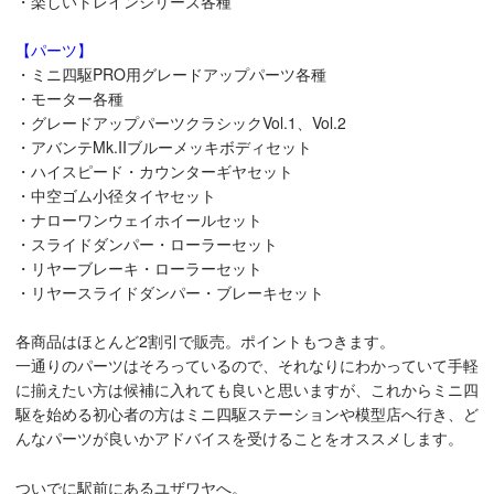
・楽しいトレインシリーズ各種
【パーツ】
・ミニ四駆PRO用グレードアップパーツ各種
・モーター各種
・グレードアップパーツクラシックVol.1、Vol.2
・アバンテMk.IIブルーメッキボディセット
・ハイスピード・カウンターギヤセット
・中空ゴム小径タイヤセット
・ナローワンウェイホイールセット
・スライドダンパー・ローラーセット
・リヤーブレーキ・ローラーセット
・リヤースライドダンパー・ブレーキセット
各商品はほとんど2割引で販売。ポイントもつきます。
一通りのパーツはそろっているので、それなりにわかっていて手軽
に揃えたい方は候補に入れても良いと思いますが、これからミニ四
駆を始める初心者の方はミニ四駆ステーションや模型店へ行き、ど
んなパーツが良いかアドバイスを受けることをオススメします。
ついでに駅前にあるユザワヤへ。