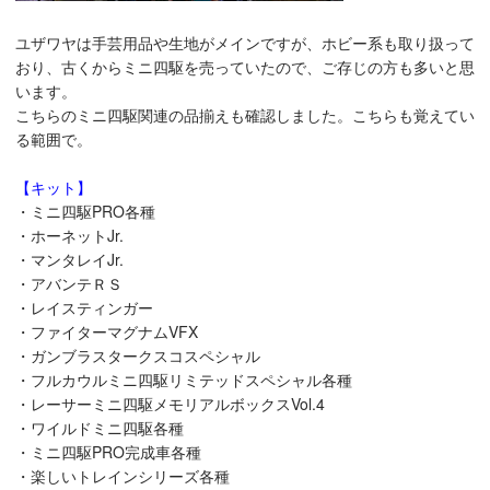
ユザワヤは手芸用品や生地がメインですが、ホビー系も取り扱って
おり、古くからミニ四駆を売っていたので、ご存じの方も多いと思
います。
こちらのミニ四駆関連の品揃えも確認しました。こちらも覚えてい
る範囲で。
【キット】
・ミニ四駆PRO各種
・ホーネットJr.
・マンタレイJr.
・アバンテＲＳ
・レイスティンガー
・ファイターマグナムVFX
・ガンブラスタークスコスペシャル
・フルカウルミニ四駆リミテッドスペシャル各種
・レーサーミニ四駆メモリアルボックスVol.4
・ワイルドミニ四駆各種
・ミニ四駆PRO完成車各種
・楽しいトレインシリーズ各種