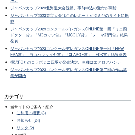
決定
ジャパンカップ2023北海道大会続報。事前申込の受付が開始
ジャパンカップ2023東京大会1D/1のレポートがタミヤのサイトに掲
載
ジャパンカップ2023コンクールデレガンスONLINE第一回「ミニ四
ドクター賞」「MCガッツ賞」「MCGUY賞」「テーマ部門賞」結果
発表
ジャパンカップ2023コンクールデレガンスONLINE第一回「NEW
ERA賞」「ヨコハマタイヤ賞」「XLARGE賞」「FDK賞」結果発表
横浜FCとのコラボミニ四駆が発売決定。車種はエアロアバンテ
ジャパンカップ2023コンクールデレガンスONLINE第二回の作品募
集が開始
カテゴリ
当サイトのご案内・紹介
ご利用・概要 (3)
お知らせ (24)
リンク (2)