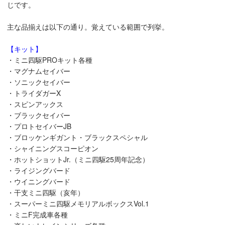
じです。
主な品揃えは以下の通り。覚えている範囲で列挙。
【キット】
・ミニ四駆PROキット各種
・マグナムセイバー
・ソニックセイバー
・トライダガーX
・スピンアックス
・ブラックセイバー
・プロトセイバーJB
・ブロッケンギガント・ブラックスペシャル
・シャイニングスコーピオン
・ホットショットJr.（ミニ四駆25周年記念）
・ライジングバード
・ウイニングバード
・干支ミニ四駆（亥年）
・スーパーミニ四駆メモリアルボックスVol.1
・ミニF完成車各種