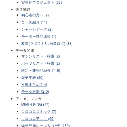
実車化プロジェクト (33)
改造関連
初心者の方へ (2)
コース紹介 (11)
シャーシデータ (2)
モーター性能比較 (1)
改造(ラボラトリ,画像ロダ) (83)
データ関連
マシンリスト・検索 (2)
パーツリスト・検索 (2)
限定・非売品紹介 (115)
歴史年表 (20)
文献まとめ (14)
データ更新 (312)
アニメ、マンガ
MINI 4 KING (17)
コロコロコミック (7)
コロコロアニキ (99)
爆走兄弟レッツ＆ゴー!! (150)