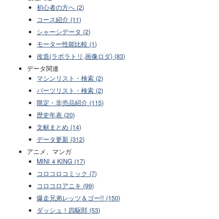
初心者の方へ (2)
コース紹介 (11)
シャーシデータ (2)
モーター性能比較 (1)
改造(ラボラトリ,画像ロダ) (83)
データ関連
マシンリスト・検索 (2)
パーツリスト・検索 (2)
限定・非売品紹介 (115)
歴史年表 (20)
文献まとめ (14)
データ更新 (312)
アニメ、マンガ
MINI 4 KING (17)
コロコロコミック (7)
コロコロアニキ (99)
爆走兄弟レッツ＆ゴー!! (150)
ダッシュ！四駆郎 (53)