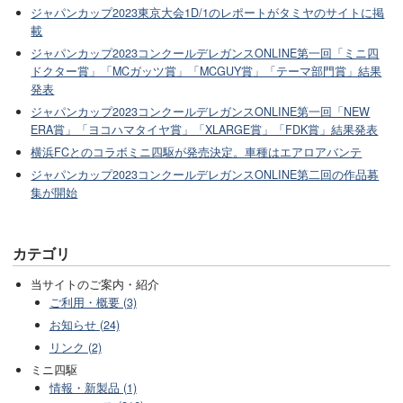
ジャパンカップ2023東京大会1D/1のレポートがタミヤのサイトに掲
載
ジャパンカップ2023コンクールデレガンスONLINE第一回「ミニ四
ドクター賞」「MCガッツ賞」「MCGUY賞」「テーマ部門賞」結果
発表
ジャパンカップ2023コンクールデレガンスONLINE第一回「NEW
ERA賞」「ヨコハマタイヤ賞」「XLARGE賞」「FDK賞」結果発表
横浜FCとのコラボミニ四駆が発売決定。車種はエアロアバンテ
ジャパンカップ2023コンクールデレガンスONLINE第二回の作品募
集が開始
カテゴリ
当サイトのご案内・紹介
ご利用・概要 (3)
お知らせ (24)
リンク (2)
ミニ四駆
情報・新製品 (1)