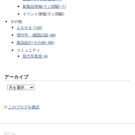
新製品情報(ラジ四駆) (1)
イベント情報(ラジ四駆)
その他
よもやま (140)
増刊号・激闘記録 (48)
製品紹介(その他) (90)
コミュニティ
脱力写真室 (4)
アーカイブ
このブログを購読
ホーム