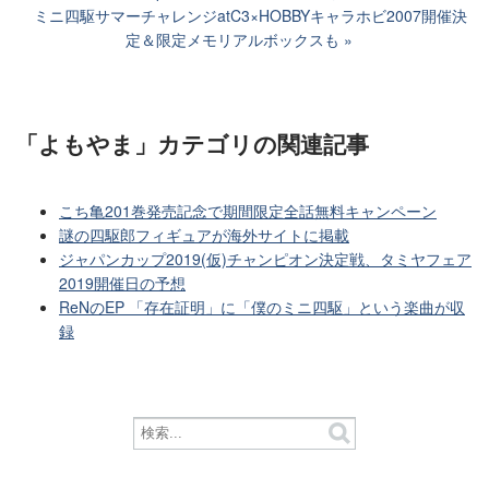
ミニ四駆サマーチャレンジatC3×HOBBYキャラホビ2007開催決
定＆限定メモリアルボックスも
「よもやま」カテゴリ
の関連記事
こち亀201巻発売記念で期間限定全話無料キャンペーン
謎の四駆郎フィギュアが海外サイトに掲載
ジャパンカップ2019(仮)チャンピオン決定戦、タミヤフェア
2019開催日の予想
ReNのEP 「存在証明」に「僕のミニ四駆」という楽曲が収
録