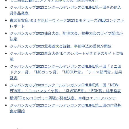
ミニ四駆に触れたメディア記事まとめ（2023年6月）
ジャパンカップ2023コンクールデレガンスONLINE第一回その他入
賞作品発表
東武百貨店/タミヤホビーウィーク2023＆モデラーズWEBコンテスト
レポート
ジャパンカップ2023仙台大会、新潟大会、福井大会のライブ配信が
決定
ジャパンカップ2023北海道大会続報。事前申込の受付が開始
ジャパンカップ2023東京大会1D/1のレポートがタミヤのサイトに掲
載
ジャパンカップ2023コンクールデレガンスONLINE第一回「ミニ四
ドクター賞」「MCガッツ賞」「MCGUY賞」「テーマ部門賞」結果
発表
ジャパンカップ2023コンクールデレガンスONLINE第一回「NEW
ERA賞」「ヨコハマタイヤ賞」「XLARGE賞」「FDK賞」結果発表
横浜FCとのコラボミニ四駆が発売決定。車種はエアロアバンテ
ジャパンカップ2023コンクールデレガンスONLINE第二回の作品募
集が開始