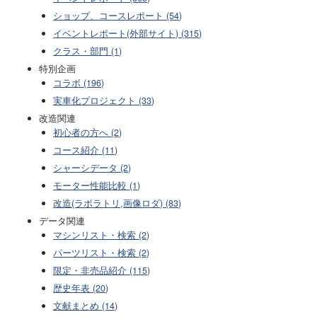
ショップ、コースレポート (54)
イベントレポート(外部サイト) (315)
クラス・部門 (1)
特別企画
コラボ (196)
実車化プロジェクト (33)
改造関連
初心者の方へ (2)
コース紹介 (11)
シャーシデータ (2)
モーター性能比較 (1)
改造(ラボラトリ,画像ロダ) (83)
データ関連
マシンリスト・検索 (2)
パーツリスト・検索 (2)
限定・非売品紹介 (115)
歴史年表 (20)
文献まとめ (14)