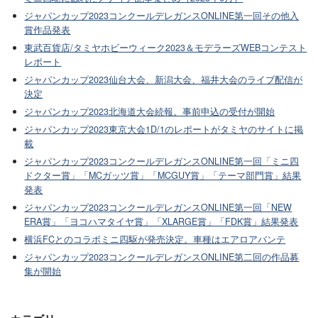
ジャパンカップ2023コンクールデレガンスONLINE第一回その他入
賞作品発表
東武百貨店/タミヤホビーウィーク2023＆モデラーズWEBコンテスト
レポート
ジャパンカップ2023仙台大会、新潟大会、福井大会のライブ配信が
決定
ジャパンカップ2023北海道大会続報。事前申込の受付が開始
ジャパンカップ2023東京大会1D/1のレポートがタミヤのサイトに掲
載
ジャパンカップ2023コンクールデレガンスONLINE第一回「ミニ四
ドクター賞」「MCガッツ賞」「MCGUY賞」「テーマ部門賞」結果
発表
ジャパンカップ2023コンクールデレガンスONLINE第一回「NEW
ERA賞」「ヨコハマタイヤ賞」「XLARGE賞」「FDK賞」結果発表
横浜FCとのコラボミニ四駆が発売決定。車種はエアロアバンテ
ジャパンカップ2023コンクールデレガンスONLINE第二回の作品募
集が開始