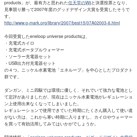
products」が、最有力と思われた
任天堂のWii
と決選投票となり、
見事競り勝って2007年度のグッドデザイン大賞を受賞したそうで
す。
http://www.g-mark.org/library/2007/best15/07A02003-6.html
今回受賞したeneloop universe productsは、
・充電式カイロ
・充電式ポータブルウォーマー
・ソーラー充電器セット
・USB出力付充電器セット
の４つ。ニッケル水素電池「エネループ」を中心としたプロダクト
群です。
ダンガン、ミニ四駆では環境に優しく、それでいて強力な電池とし
て定評がありましたが、現在はニッケル水素電池がレギュレーショ
ン上使用出来なくなってしまいました。
レギュレーションで使用できていた時期にたくさん購入して使い道
がない方は、これから寒い時期に入りますし、カイロやウォーマー
を買って有効活用してみてはいかがでしょうか。
関連情報：
「eneloop universe products」がグッドデザイン大賞候