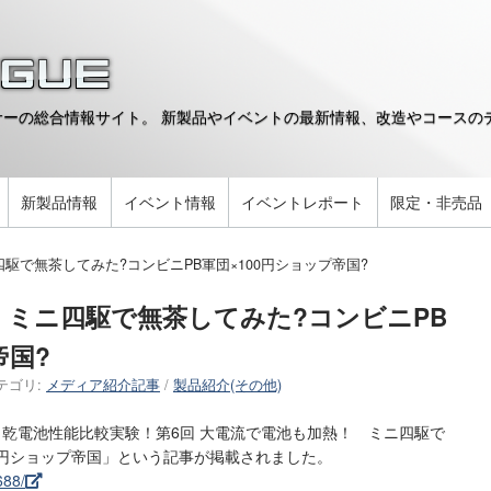
ーの総合情報サイト。 新製品やイベントの最新情報、改造やコースのデ
。
新製品情報
イベント情報
イベントレポート
限定・非売品
駆で無茶してみた?コンビニPB軍団×100円ショップ帝国?
 ミニ四駆で無茶してみた?コンビニPB
帝国?
テゴリ:
メディア紹介記事
/
製品紹介(その他)
ルカリ乾電池性能比較実験！第6回 大電流で電池も加熱！ ミニ四駆で
00円ショップ帝国」という記事が掲載されました。
688/