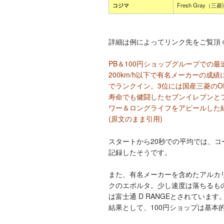
コジマ
Fresh Gray（三菱)
詳細は例によってリンク先をご覧頂
PB＆100円ショップグループでの最
200km/h以下で有名メーカーの成績
でランクイン。3位には国産三菱のOE
寿命でも健闘したセブンイレブンと
ワー＆ロングライフをアピールした
(原文のまま引用)
スタートから20秒での平均では、コーナ
記録したそうです。
また、有名メーカーを含めたアルカリ
クのエボルタ。少し速度は落ちるもの
は富士通 D RANGEとされています
結果として、100円ショップは基本