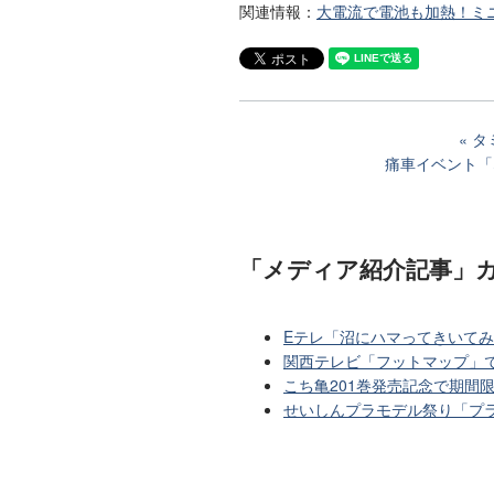
関連情報：
大電流で電池も加熱！ミ
タ
痛車イベント「
「メディア紹介記事」
Eテレ「沼にハマってきいて
関西テレビ「フットマップ」
こち亀201巻発売記念で期間
せいしんプラモデル祭り「プ