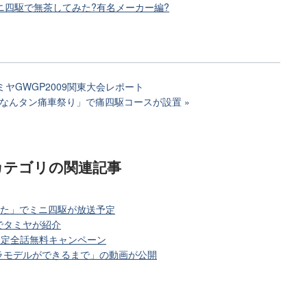
ニ四駆で無茶してみた?有名メーカー編?
ミヤGWGP2009関東大会レポート
なんタン痛車祭り」で痛四駆コースが設置
カテゴリ
の関連記事
みた」でミニ四駆が放送予定
でタミヤが紹介
限定全話無料キャンペーン
ラモデルができるまで」の動画が公開