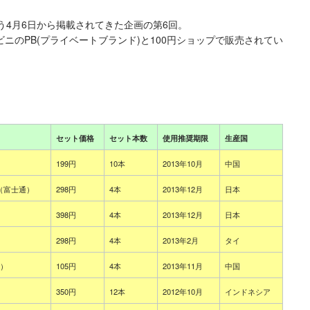
う4月6日から掲載されてきた企画の第6回。
ニのPB(プライベートブランド)と100円ショップで販売されてい
セット価格
セット本数
使用推奨期限
生産国
199円
10本
2013年10月
中国
（富士通）
298円
4本
2013年12月
日本
398円
4本
2013年12月
日本
298円
4本
2013年2月
タイ
菱）
105円
4本
2013年11月
中国
350円
12本
2012年10月
インドネシア