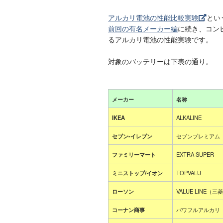
アルカリ電池の性能比較実験
とい
前回の有名メーカー編
に続き、コンビ
るアルカリ電池の性能実験です。
対象のバッテリーは下表の通り。
メーカー
名称
IKEA
ALKALINE
セブン-イレブン
セブンプレミアム
ファミリーマート
EXTRA SUPER
ミニストップ/イオン
TOPVALU
ローソン
VALUE LINE（三
コーナン商事
パワフルアルカリ