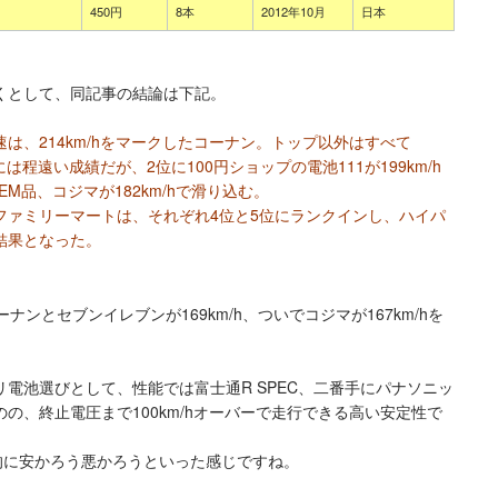
450円
8本
2012年10月
日本
くとして、同記事の結論は下記。
速は、214km/hをマークしたコーナン。トップ以外はすべて
には程遠い成績だが、2位に100円ショップの電池111が199km/h
M品、コジマが182km/hで滑り込む。
ファミリーマートは、それぞれ4位と5位にランクインし、ハイパ
結果となった。
ンとセブンイレブンが169km/h、ついでコジマが167km/hを
電池選びとして、性能では富士通R SPEC、二番手にパナソニッ
の、終止電圧まで100km/hオーバーで走行できる高い安定性で
。
的に安かろう悪かろうといった感じですね。