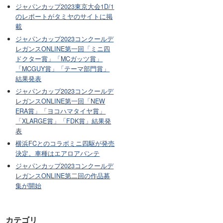
ジャパンカップ2023東京大会1D/1
のレポートがタミヤのサイトに掲
載
ジャパンカップ2023コンクールデ
レガンスONLINE第一回「ミニ四
ドクター賞」「MCガッツ賞」
「MCGUY賞」「テーマ部門賞」
結果発表
ジャパンカップ2023コンクールデ
レガンスONLINE第一回「NEW
ERA賞」「ヨコハマタイヤ賞」
「XLARGE賞」「FDK賞」結果発
表
横浜FCとのコラボミニ四駆が発売
決定。車種はエアロアバンテ
ジャパンカップ2023コンクールデ
レガンスONLINE第二回の作品募
集が開始
カテゴリ