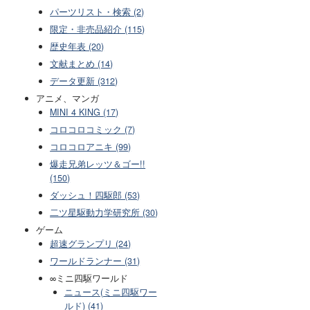
パーツリスト・検索 (2)
限定・非売品紹介 (115)
歴史年表 (20)
文献まとめ (14)
データ更新 (312)
アニメ、マンガ
MINI 4 KING (17)
コロコロコミック (7)
コロコロアニキ (99)
爆走兄弟レッツ＆ゴー!!
(150)
ダッシュ！四駆郎 (53)
二ツ星駆動力学研究所 (30)
ゲーム
超速グランプリ (24)
ワールドランナー (31)
∞ミニ四駆ワールド
ニュース(ミニ四駆ワー
ルド) (41)