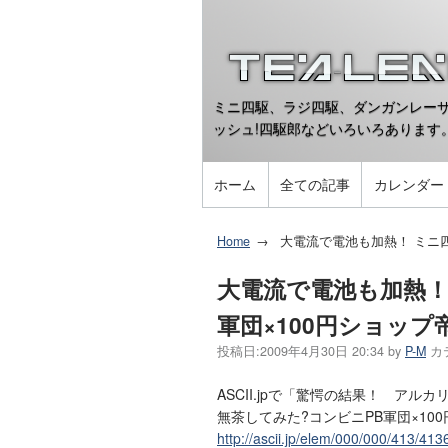
ミニ四駆、ラジ四駆、ダンガンレーサ
ッシュ!四駆郎などいろいろあります
ホーム
全ての記事
カレンダー
Home
大電流で電池も加熱！ ミニ四
大電流で電池も加熱！
軍団×100円ショップ
投稿日:
2009年4月30日 20:34
by
P-M
カ
ASCII.jpで「驚愕の結果！ ア
無茶してみた?コンビニPB軍団×1
http://ascii.jp/elem/000/000/413/413