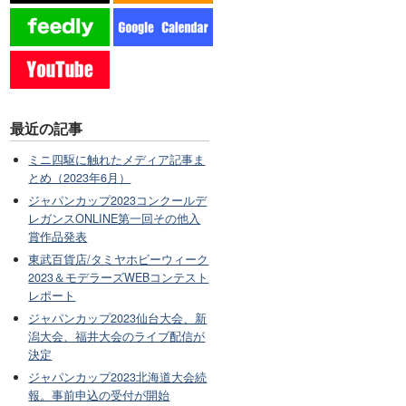
最近の記事
ミニ四駆に触れたメディア記事ま
とめ（2023年6月）
ジャパンカップ2023コンクールデ
レガンスONLINE第一回その他入
賞作品発表
東武百貨店/タミヤホビーウィーク
2023＆モデラーズWEBコンテスト
レポート
ジャパンカップ2023仙台大会、新
潟大会、福井大会のライブ配信が
決定
ジャパンカップ2023北海道大会続
報。事前申込の受付が開始