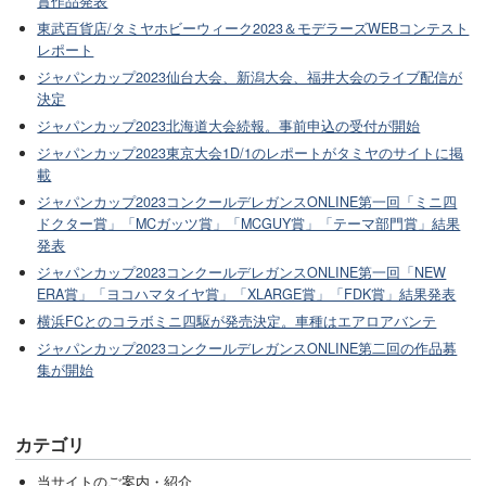
賞作品発表
東武百貨店/タミヤホビーウィーク2023＆モデラーズWEBコンテスト
レポート
ジャパンカップ2023仙台大会、新潟大会、福井大会のライブ配信が
決定
ジャパンカップ2023北海道大会続報。事前申込の受付が開始
ジャパンカップ2023東京大会1D/1のレポートがタミヤのサイトに掲
載
ジャパンカップ2023コンクールデレガンスONLINE第一回「ミニ四
ドクター賞」「MCガッツ賞」「MCGUY賞」「テーマ部門賞」結果
発表
ジャパンカップ2023コンクールデレガンスONLINE第一回「NEW
ERA賞」「ヨコハマタイヤ賞」「XLARGE賞」「FDK賞」結果発表
横浜FCとのコラボミニ四駆が発売決定。車種はエアロアバンテ
ジャパンカップ2023コンクールデレガンスONLINE第二回の作品募
集が開始
カテゴリ
当サイトのご案内・紹介