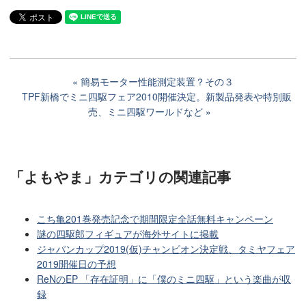
簡易モーター性能測定装置？その３
TPF新橋でミニ四駆フェア2010開催決定。新製品発表や特別販
売、ミニ四駆ワールドなど
「よもやま」カテゴリ
の関連記事
こち亀201巻発売記念で期間限定全話無料キャンペーン
謎の四駆郎フィギュアが海外サイトに掲載
ジャパンカップ2019(仮)チャンピオン決定戦、タミヤフェア
2019開催日の予想
ReNのEP 「存在証明」に「僕のミニ四駆」という楽曲が収
録