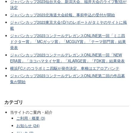
ジャパンカップ2023仙台大会、新潟大会、福井大会のライブ配信が
決定
ジャパンカップ2023北海道大会続報。事前申込の受付が開始
ジャパンカップ2023東京大会1D/1のレポートがタミヤのサイトに掲
載
ジャパンカップ2023コンクールデレガンスONLINE第一回「ミニ四
ドクター賞」「MCガッツ賞」「MCGUY賞」「テーマ部門賞」結果
発表
ジャパンカップ2023コンクールデレガンスONLINE第一回「NEW
ERA賞」「ヨコハマタイヤ賞」「XLARGE賞」「FDK賞」結果発表
横浜FCとのコラボミニ四駆が発売決定。車種はエアロアバンテ
ジャパンカップ2023コンクールデレガンスONLINE第二回の作品募
集が開始
カテゴリ
当サイトのご案内・紹介
ご利用・概要 (3)
お知らせ (24)
リンク (2)