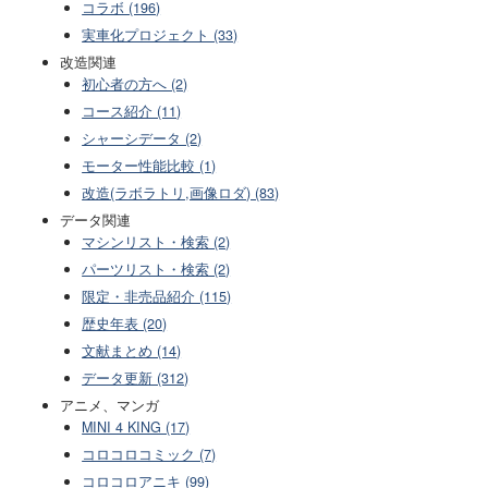
コラボ (196)
実車化プロジェクト (33)
改造関連
初心者の方へ (2)
コース紹介 (11)
シャーシデータ (2)
モーター性能比較 (1)
改造(ラボラトリ,画像ロダ) (83)
データ関連
マシンリスト・検索 (2)
パーツリスト・検索 (2)
限定・非売品紹介 (115)
歴史年表 (20)
文献まとめ (14)
データ更新 (312)
アニメ、マンガ
MINI 4 KING (17)
コロコロコミック (7)
コロコロアニキ (99)