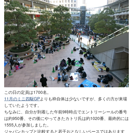
この日の定員は1700名。
11月のミニ四駆GP
よりも枠自体は少ないですが、多くの方が来場
していたようです。
ちなみに、自分が到着した午前9時時点でエントリーシールの番号
は約950番、その後にやってきたカトリ氏は約1020番、最終的には
1555人が参加しました。
ジャパンカップと比較すると若干おとなしいペースではあります