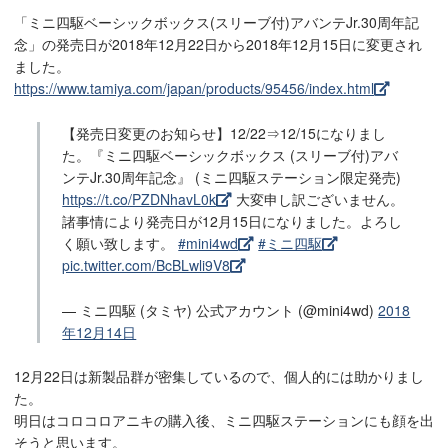
「ミニ四駆ベーシックボックス(スリーブ付)アバンテJr.30周年記
念」の発売日が2018年12月22日から2018年12月15日に変更され
ました。
https://www.tamiya.com/japan/products/95456/index.html
【発売日変更のお知らせ】12/22⇒12/15になりまし
た。『ミニ四駆ベーシックボックス (スリーブ付)アバ
ンテJr.30周年記念』 (ミニ四駆ステーション限定発売)
https://t.co/PZDNhavL0k
大変申し訳ございません。
諸事情により発売日が12月15日になりました。よろし
く願い致します。
#mini4wd
#ミニ四駆
pic.twitter.com/BcBLwli9V8
— ミニ四駆 (タミヤ) 公式アカウント (@mini4wd)
2018
年12月14日
12月22日は新製品群が密集しているので、個人的には助かりまし
た。
明日はコロコロアニキの購入後、ミニ四駆ステーションにも顔を出
そうと思います。