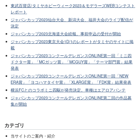
東武百貨店/タミヤホビーウィーク2023＆モデラーズWEBコンテスト
レポート
ジャパンカップ2023仙台大会、新潟大会、福井大会のライブ配信が
決定
ジャパンカップ2023北海道大会続報。事前申込の受付が開始
ジャパンカップ2023東京大会1D/1のレポートがタミヤのサイトに掲
載
ジャパンカップ2023コンクールデレガンスONLINE第一回「ミニ四
ドクター賞」「MCガッツ賞」「MCGUY賞」「テーマ部門賞」結果
発表
ジャパンカップ2023コンクールデレガンスONLINE第一回「NEW
ERA賞」「ヨコハマタイヤ賞」「XLARGE賞」「FDK賞」結果発表
横浜FCとのコラボミニ四駆が発売決定。車種はエアロアバンテ
ジャパンカップ2023コンクールデレガンスONLINE第二回の作品募
集が開始
カテゴリ
当サイトのご案内・紹介