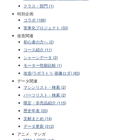
クラス・部門 (1)
特別企画
コラボ (196)
実車化プロジェクト (33)
改造関連
初心者の方へ (2)
コース紹介 (11)
シャーシデータ (2)
モーター性能比較 (1)
改造(ラボラトリ,画像ロダ) (83)
データ関連
マシンリスト・検索 (2)
パーツリスト・検索 (2)
限定・非売品紹介 (115)
歴史年表 (20)
文献まとめ (14)
データ更新 (312)
アニメ、マンガ