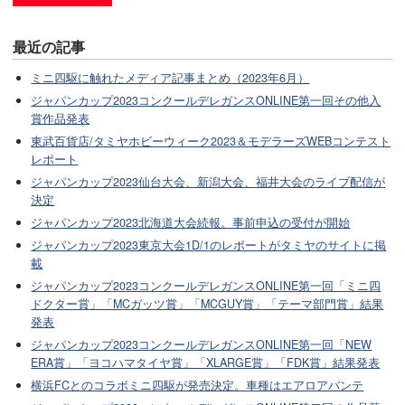
最近の記事
ミニ四駆に触れたメディア記事まとめ（2023年6月）
ジャパンカップ2023コンクールデレガンスONLINE第一回その他入
賞作品発表
東武百貨店/タミヤホビーウィーク2023＆モデラーズWEBコンテスト
レポート
ジャパンカップ2023仙台大会、新潟大会、福井大会のライブ配信が
決定
ジャパンカップ2023北海道大会続報。事前申込の受付が開始
ジャパンカップ2023東京大会1D/1のレポートがタミヤのサイトに掲
載
ジャパンカップ2023コンクールデレガンスONLINE第一回「ミニ四
ドクター賞」「MCガッツ賞」「MCGUY賞」「テーマ部門賞」結果
発表
ジャパンカップ2023コンクールデレガンスONLINE第一回「NEW
ERA賞」「ヨコハマタイヤ賞」「XLARGE賞」「FDK賞」結果発表
横浜FCとのコラボミニ四駆が発売決定。車種はエアロアバンテ