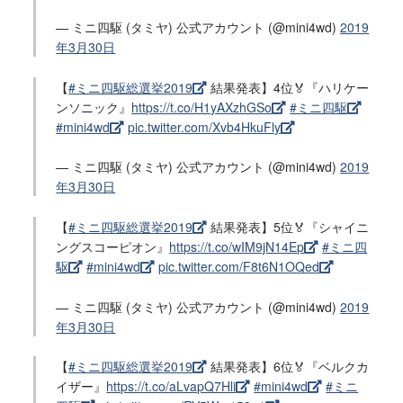
— ミニ四駆 (タミヤ) 公式アカウント (@mini4wd)
2019
年3月30日
【
#ミニ四駆総選挙2019
結果発表】4位🏅『ハリケー
ンソニック』
https://t.co/H1yAXzhGSo
#ミニ四駆
#mini4wd
pic.twitter.com/Xvb4HkuFly
— ミニ四駆 (タミヤ) 公式アカウント (@mini4wd)
2019
年3月30日
【
#ミニ四駆総選挙2019
結果発表】5位🏅『シャイニ
ングスコーピオン』
https://t.co/wIM9jN14Ep
#ミニ四
駆
#mini4wd
pic.twitter.com/F8t6N1OQed
— ミニ四駆 (タミヤ) 公式アカウント (@mini4wd)
2019
年3月30日
【
#ミニ四駆総選挙2019
結果発表】6位🏅『ベルクカ
イザー』
https://t.co/aLvapQ7Hli
#mini4wd
#ミニ