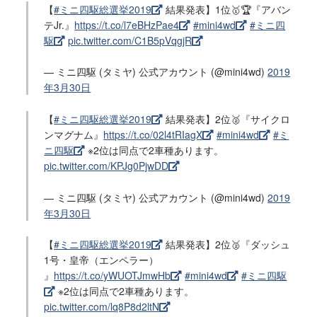
【
#ミニ四駆総選挙2019
結果発表】1位🥇🏆『アバン
テJr.』
https://t.co/l7eBHzPae4
#mini4wd
#ミニ四
駆
pic.twitter.com/C1B5pVqgjR
— ミニ四駆 (タミヤ) 公式アカウント (@mini4wd)
2019
年3月30日
【
#ミニ四駆総選挙2019
結果発表】2位🥈『サイクロ
ンマグナム』
https://t.co/02l4tRIagX
#mini4wd
#ミ
ニ四駆
※2位は同点で2車種あります。
pic.twitter.com/KPJg0PjwDD
— ミニ四駆 (タミヤ) 公式アカウント (@mini4wd)
2019
年3月30日
【
#ミニ四駆総選挙2019
結果発表】2位🥈『ダッシュ
1号・皇帝（エンペラー）
』
https://t.co/yWUOTJmwHb
#mini4wd
#ミニ四駆
※2位は同点で2車種あります。
pic.twitter.com/lq8P8d2ltN