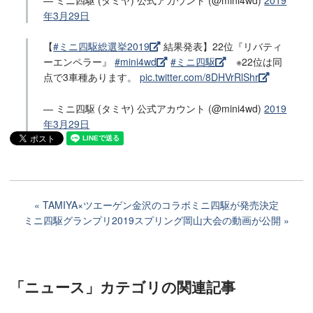
年3月29日
【
#ミニ四駆総選挙2019
結果発表】22位『リバティ
ーエンペラー』
#mini4wd
#ミニ四駆
※22位は同
点で3車種あります。
pic.twitter.com/8DHVrRlShr
— ミニ四駆 (タミヤ) 公式アカウント (@mini4wd)
2019
年3月29日
TAMIYA×ツエーゲン金沢のコラボミニ四駆が発売決定
ミニ四駆グランプリ2019スプリング岡山大会の動画が公開
「ニュース」カテゴリ
の関連記事