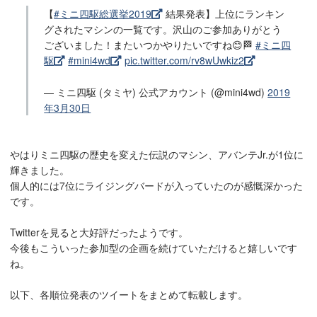
【
#ミニ四駆総選挙2019
結果発表】上位にランキン
グされたマシンの一覧です。沢山のご参加ありがとう
ございました！またいつかやりたいですね😊🏁
#ミニ四
駆
#mini4wd
pic.twitter.com/rv8wUwkiz2
— ミニ四駆 (タミヤ) 公式アカウント (@mini4wd)
2019
年3月30日
やはりミニ四駆の歴史を変えた伝説のマシン、アバンテJr.が1位に
輝きました。
個人的には7位にライジングバードが入っていたのが感慨深かった
です。
Twitterを見ると大好評だったようです。
今後もこういった参加型の企画を続けていただけると嬉しいです
ね。
以下、各順位発表のツイートをまとめて転載します。