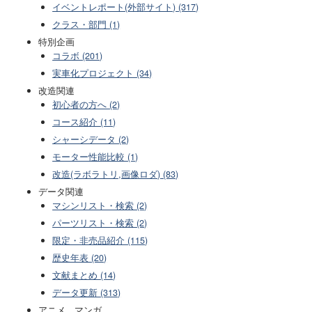
イベントレポート(外部サイト) (317)
クラス・部門 (1)
特別企画
コラボ (201)
実車化プロジェクト (34)
改造関連
初心者の方へ (2)
コース紹介 (11)
シャーシデータ (2)
モーター性能比較 (1)
改造(ラボラトリ,画像ロダ) (83)
データ関連
マシンリスト・検索 (2)
パーツリスト・検索 (2)
限定・非売品紹介 (115)
歴史年表 (20)
文献まとめ (14)
データ更新 (313)
アニメ、マンガ