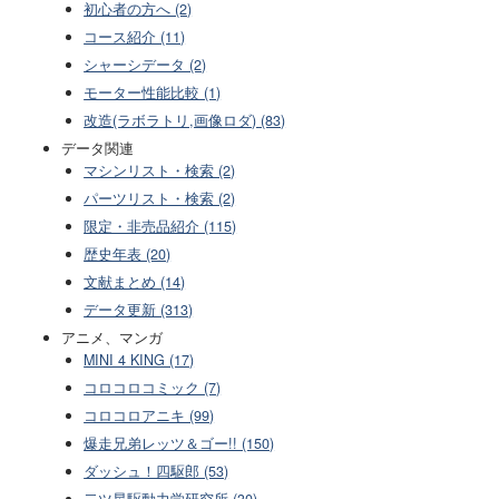
初心者の方へ (2)
コース紹介 (11)
シャーシデータ (2)
モーター性能比較 (1)
改造(ラボラトリ,画像ロダ) (83)
データ関連
マシンリスト・検索 (2)
パーツリスト・検索 (2)
限定・非売品紹介 (115)
歴史年表 (20)
文献まとめ (14)
データ更新 (313)
アニメ、マンガ
MINI 4 KING (17)
コロコロコミック (7)
コロコロアニキ (99)
爆走兄弟レッツ＆ゴー!! (150)
ダッシュ！四駆郎 (53)