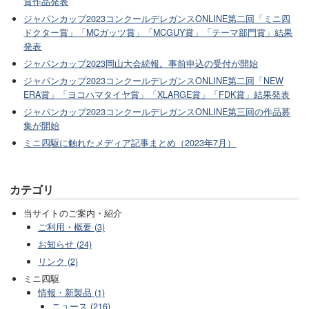
賞作品発表
ジャパンカップ2023コンクールデレガンスONLINE第二回「ミニ四
ドクター賞」「MCガッツ賞」「MCGUY賞」「テーマ部門賞」結果
発表
ジャパンカップ2023岡山大会続報。事前申込の受付が開始
ジャパンカップ2023コンクールデレガンスONLINE第二回「NEW
ERA賞」「ヨコハマタイヤ賞」「XLARGE賞」「FDK賞」結果発表
ジャパンカップ2023コンクールデレガンスONLINE第三回の作品募
集が開始
ミニ四駆に触れたメディア記事まとめ（2023年7月）
カテゴリ
当サイトのご案内・紹介
ご利用・概要 (3)
お知らせ (24)
リンク (2)
ミニ四駆
情報・新製品 (1)
ニュース (216)