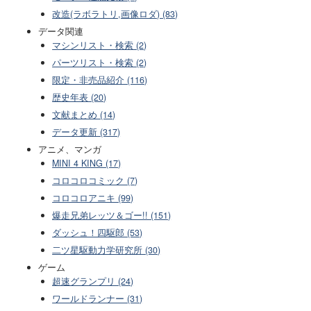
改造(ラボラトリ,画像ロダ) (83)
データ関連
マシンリスト・検索 (2)
パーツリスト・検索 (2)
限定・非売品紹介 (116)
歴史年表 (20)
文献まとめ (14)
データ更新 (317)
アニメ、マンガ
MINI 4 KING (17)
コロコロコミック (7)
コロコロアニキ (99)
爆走兄弟レッツ＆ゴー!! (151)
ダッシュ！四駆郎 (53)
二ツ星駆動力学研究所 (30)
ゲーム
超速グランプリ (24)
ワールドランナー (31)