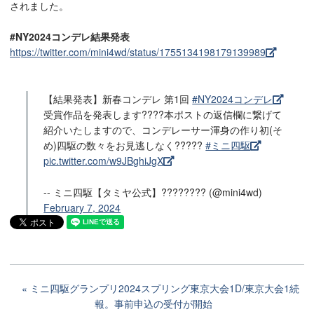
されました。
#NY2024コンデレ結果発表
https://twitter.com/mini4wd/status/1755134198179139989
【結果発表】新春コンデレ 第1回
#NY2024コンデレ
受賞作品を発表します????本ポストの返信欄に繋げて
紹介いたしますので、コンデレーサー渾身の作り初(そ
め)四駆の数々をお見逃しなく?????
#ミニ四駆
pic.twitter.com/w9JBghiJgX
-- ミニ四駆【タミヤ公式】???????? (@mini4wd)
February 7, 2024
ミニ四駆グランプリ2024スプリング東京大会1D/東京大会1続
報。事前申込の受付が開始