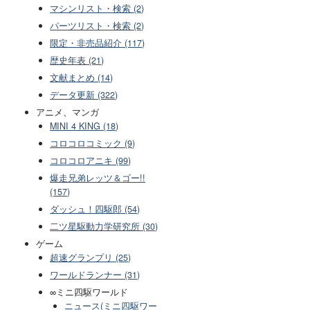
マシンリスト・検索 (2)
パーツリスト・検索 (2)
限定・非売品紹介 (117)
歴史年表 (21)
文献まとめ (14)
データ更新 (322)
アニメ、マンガ
MINI 4 KING (18)
コロコロコミック (9)
コロコロアニキ (99)
爆走兄弟レッツ＆ゴー!!
(157)
ダッシュ！四駆郎 (54)
二ツ星駆動力学研究所 (30)
ゲーム
超速グランプリ (25)
ワールドランナー (31)
∞ミニ四駆ワールド
ニュース(ミニ四駆ワー