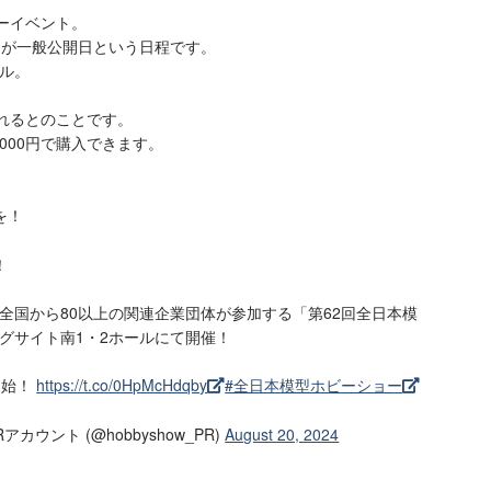
ビーイベント。
3日が一般公開日という日程です。
ール。
れるとのことです。
,000円で購入できます。
を！
！
全国から80以上の関連企業団体が参加する「第62回全日本模
グサイト南1・2ホールにて開催！
開始！
https://t.co/0HpMcHdqby
#全日本模型ホビーショー
カウント (@hobbyshow_PR)
August 20, 2024