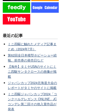
最近の記事
ミニ四駆に触れたメディア記事ま
とめ（2024年7月）
第62回全日本模型ホビーショー続
報。前売券の発売日など
【海外】タミヤUSAのサイトにミ
ニ四駆サンタクロースの画像が掲
載
ジャパンカップ2024北海道大会の
レポートがタミヤのサイトに掲載
ミニ四駆ジャパンカップ2024「コ
ンクールデレガンス ONLINE」JC
コンデレ第二回その他入賞作品が
発表