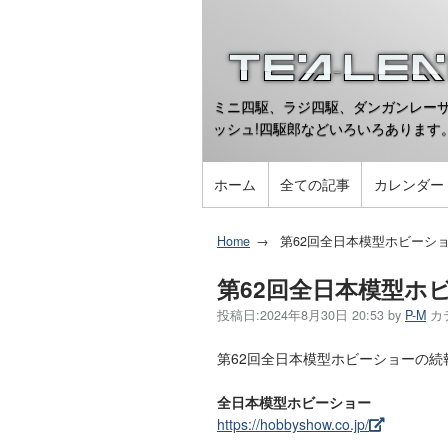
ミニ四駆、ラジ四駆、ダンガンレーサ
ッシュ!四駆郎などいろいろあります
ホーム
全ての記事
カレンダー
Home
第62回全日本模型ホビーシ
第62回全日本模型ホ
投稿日:
2024年8月30日 20:53
by
P-M
カ
第62回全日本模型ホビーショーの続
全日本模型ホビーショー
https://hobbyshow.co.jp/