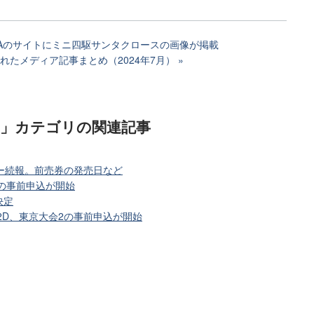
SAのサイトにミニ四駆サンタクロースの画像が掲載
れたメディア記事まとめ（2024年7月）
)」カテゴリ
の関連記事
ー続報。前売券の発売日など
会の事前申込が開始
決定
2D、東京大会2の事前申込が開始