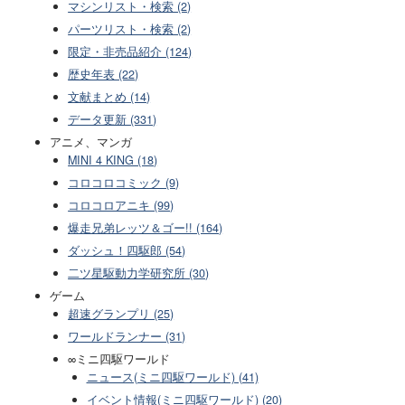
マシンリスト・検索 (2)
パーツリスト・検索 (2)
限定・非売品紹介 (124)
歴史年表 (22)
文献まとめ (14)
データ更新 (331)
アニメ、マンガ
MINI 4 KING (18)
コロコロコミック (9)
コロコロアニキ (99)
爆走兄弟レッツ＆ゴー!! (164)
ダッシュ！四駆郎 (54)
二ツ星駆動力学研究所 (30)
ゲーム
超速グランプリ (25)
ワールドランナー (31)
∞ミニ四駆ワールド
ニュース(ミニ四駆ワールド) (41)
イベント情報(ミニ四駆ワールド) (20)