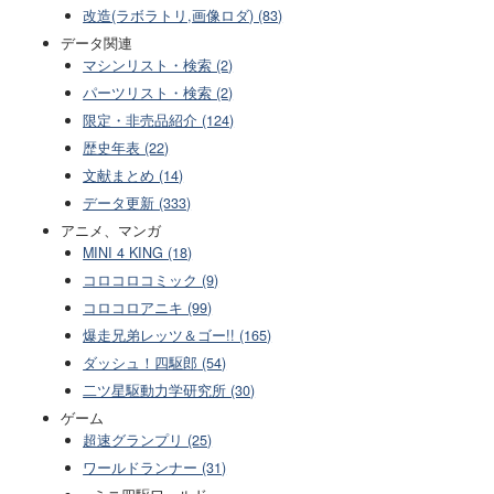
改造(ラボラトリ,画像ロダ) (83)
データ関連
マシンリスト・検索 (2)
パーツリスト・検索 (2)
限定・非売品紹介 (124)
歴史年表 (22)
文献まとめ (14)
データ更新 (333)
アニメ、マンガ
MINI 4 KING (18)
コロコロコミック (9)
コロコロアニキ (99)
爆走兄弟レッツ＆ゴー!! (165)
ダッシュ！四駆郎 (54)
二ツ星駆動力学研究所 (30)
ゲーム
超速グランプリ (25)
ワールドランナー (31)