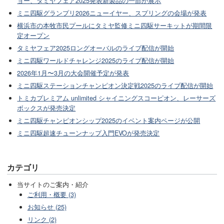
ョー、タミヤフェア2025発表新製品の一部が展示
ミニ四駆グランプリ2026ニューイヤー、スプリングの会場が発表
横浜市の本牧市民プールにタミヤ監修ミニ四駆サーキットが期間限
定オープン
タミヤフェア2025ロングオーバルのライブ配信が開始
ミニ四駆ワールドチャレンジ2025のライブ配信が開始
2026年1月〜3月の大会開催予定が発表
ミニ四駆ステーションチャンピオン決定戦2025のライブ配信が開始
トミカプレミアム unlimited シャイニングスコーピオン、レーサーズ
ボックスが発売決定
ミニ四駆チャンピオンシップ2025のイベント案内ページが公開
ミニ四駆超速チューンナップ入門EVOが発売決定
カテゴリ
当サイトのご案内・紹介
ご利用・概要 (3)
お知らせ (25)
リンク (2)