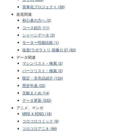
実車化プロジェクト (36)
改造関連
初心者の方へ (2)
コース紹介 (11)
シャーシデータ (2)
モーター性能比較 (1)
改造(ラボラトリ,画像ロダ) (83)
データ関連
マシンリスト・検索 (2)
パーツリスト・検索 (2)
限定・非売品紹介 (124)
歴史年表 (22)
文献まとめ (14)
データ更新 (332)
アニメ、マンガ
MINI 4 KING (18)
コロコロコミック (9)
コロコロアニキ (99)