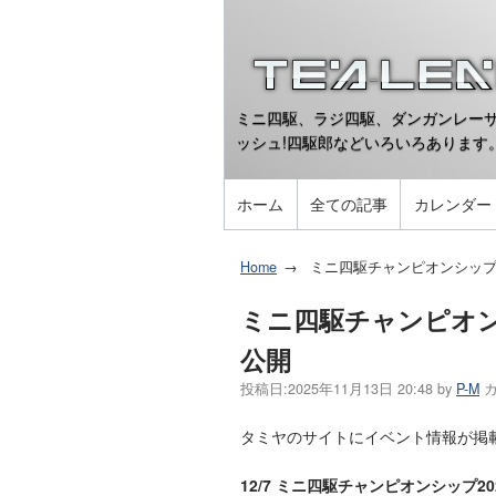
ミニ四駆、ラジ四駆、ダンガンレーサ
ッシュ!四駆郎などいろいろあります
ホーム
全ての記事
カレンダー
Home
ミニ四駆チャンピオンシップ
ミニ四駆チャンピオン
公開
投稿日:
2025年11月13日 20:48
by
P-M
タミヤのサイトにイベント情報が掲
12/7 ミニ四駆チャンピオンシップ20