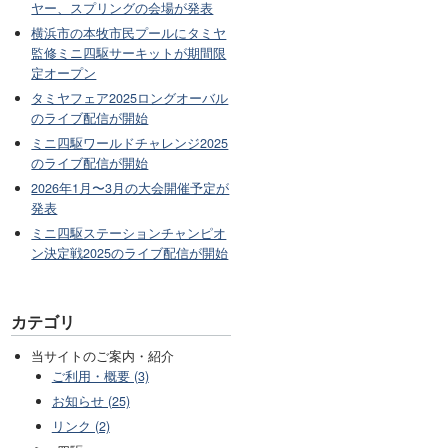
ヤー、スプリングの会場が発表
横浜市の本牧市民プールにタミヤ
監修ミニ四駆サーキットが期間限
定オープン
タミヤフェア2025ロングオーバル
のライブ配信が開始
ミニ四駆ワールドチャレンジ2025
のライブ配信が開始
2026年1月〜3月の大会開催予定が
発表
ミニ四駆ステーションチャンピオ
ン決定戦2025のライブ配信が開始
カテゴリ
当サイトのご案内・紹介
ご利用・概要 (3)
お知らせ (25)
リンク (2)