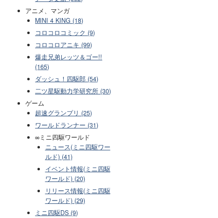
アニメ、マンガ
MINI 4 KING (18)
コロコロコミック (9)
コロコロアニキ (99)
爆走兄弟レッツ＆ゴー!!
(165)
ダッシュ！四駆郎 (54)
二ツ星駆動力学研究所 (30)
ゲーム
超速グランプリ (25)
ワールドランナー (31)
∞ミニ四駆ワールド
ニュース(ミニ四駆ワー
ルド) (41)
イベント情報(ミニ四駆
ワールド) (20)
リリース情報(ミニ四駆
ワールド) (29)
ミニ四駆DS (9)