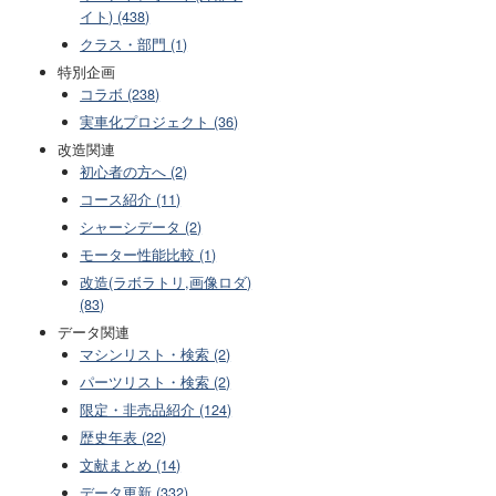
イト) (438)
クラス・部門 (1)
特別企画
コラボ (238)
実車化プロジェクト (36)
改造関連
初心者の方へ (2)
コース紹介 (11)
シャーシデータ (2)
モーター性能比較 (1)
改造(ラボラトリ,画像ロダ)
(83)
データ関連
マシンリスト・検索 (2)
パーツリスト・検索 (2)
限定・非売品紹介 (124)
歴史年表 (22)
文献まとめ (14)
データ更新 (332)