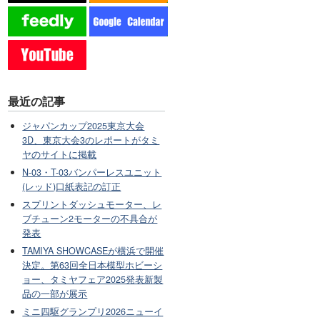
最近の記事
ジャパンカップ2025東京大会
3D、東京大会3のレポートがタミ
ヤのサイトに掲載
N-03・T-03バンパーレスユニット
(レッド)口紙表記の訂正
スプリントダッシュモーター、レ
ブチューン2モーターの不具合が
発表
TAMIYA SHOWCASEが横浜で開催
決定。第63回全日本模型ホビーシ
ョー、タミヤフェア2025発表新製
品の一部が展示
ミニ四駆グランプリ2026ニューイ