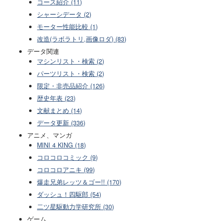
コース紹介 (11)
シャーシデータ (2)
モーター性能比較 (1)
改造(ラボラトリ,画像ロダ) (83)
データ関連
マシンリスト・検索 (2)
パーツリスト・検索 (2)
限定・非売品紹介 (126)
歴史年表 (23)
文献まとめ (14)
データ更新 (336)
アニメ、マンガ
MINI 4 KING (18)
コロコロコミック (9)
コロコロアニキ (99)
爆走兄弟レッツ＆ゴー!! (170)
ダッシュ！四駆郎 (54)
二ツ星駆動力学研究所 (30)
ゲーム