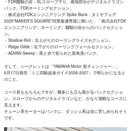
・FDK驟駆の谷：XLスロープ下り、着地部分がデジタルドラゴン
バック。FDKネーミングセクション。
・株式会社FDKエンジニアリング Spike Bank：タミヤフェア
2025"MAKER'S SQUARE"同票最優秀賞に輝いた、「株式会社FDK
エンジニアリング」ネーミング。驟駆の谷からのバンクセクショ
ン。
・Shallow Roll：左上がりのローリングライズセクション。
・Ridge Gilde：右下がりのローリングフォールセクション。
・ADVAN Sweep：黒と赤で彩られた新角度バンク。
そして、シークレットは「YAMAHA Motor 新チェンジャー」。
6月17日発売「ミニ四駆超速ガイド2026‐2027」で明らかになると
のこと。
コース長ももちろんですが、幾多にも立ち塞がるバンクセクショ
ン、スロープからのデジタルドラゴンなど、かなり過酷なコースに
見えます。
チューン系モーターはバンクに、ダッシュ系は谷に苦しめられそう
です。