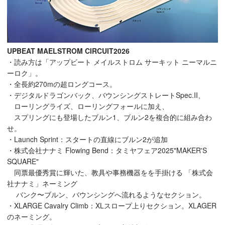
UPBEAT MAELSTROM CIRCUIT2026
・読み方は「アップビート メイルストロム サーキット ニーマルニ
ーロク」。
・全長約270mの超ロングコース。
・デジタルドラゴンバック、バウンシングストレートSpec.II、
ローリングライズ、ローリングフォールに加え、
スプリングにも登場したブルン1、ブルン2を複合的に組み合わ
せ。
・Launch Sprint：スタートの直線にブルン2が追加
・株式会社ナナミ Flowing Bend：タミヤフェア2025"MAKER'S
SQUARE"
同票最優秀賞に輝いた、教具や事務機器をを手掛ける 「株式会
社ナナミ」ネーミング
バンク〜ブルン、バウンシングへ流れるようなセクション。
・XLARGE Cavalry Climb：XLスロープ上りセクション。XLAGER
のネーミング。