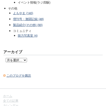
イベント情報(ラジ四駆)
その他
よもやま (140)
増刊号・激闘記録 (48)
製品紹介(その他) (90)
コミュニティ
脱力写真室 (4)
アーカイブ
このブログを購読
ホーム
全ての記事
カレンダー