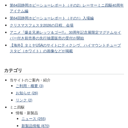
第64回静岡ホビーショーレポート（その2）レーサーミニ四駆40周年
アイテム編
第64回静岡ホビーショーレポート（その1）入場編
クリスマスフェスタ2026の日程、会場
アニメ『爆走兄弟レッツ＆ゴー!!』 30周年記念展限定マグナムセイ
バー付き前売券の先行抽選販売の受付が開始
【海外】タミヤUSAのサイトにティクシヴ、ハイマウントチューブ
スタビ（ホワイト）の画像などが掲載
カテゴリ
当サイトのご案内・紹介
ご利用・概要 (3)
お知らせ (26)
リンク (2)
ミニ四駆
情報・新製品
ニュース (255)
新製品情報 (870)