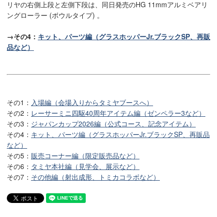
リヤの右側上段と左側下段は、同日発売のHG 11mmアルミベアリ
ングローラー (ボウルタイプ) 。
→その4：
キット、パーツ編（グラスホッパーJr.ブラックSP、再販
品など）
その1：
入場編（会場入りからタミヤブースへ）
その2：
レーサーミニ四駆40周年アイテム編（ゼンペラー3など）
その3：
ジャパンカップ2026編（公式コース、記念アイテム）
その4：
キット、パーツ編（グラスホッパーJr.ブラックSP、再販品
など）
その5：
販売コーナー編（限定販売品など）
その6：
タミヤ本社編（見学会、展示など）
その7：
その他編（射出成形、トミカコラボなど）