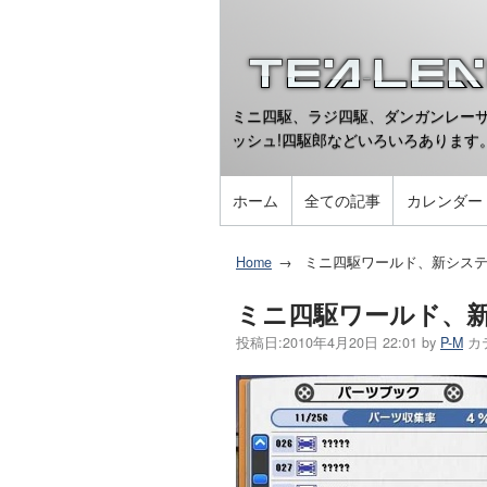
ミニ四駆、ラジ四駆、ダンガンレーサ
ッシュ!四駆郎などいろいろあります
ホーム
全ての記事
カレンダー
Home
ミニ四駆ワールド、新シス
ミニ四駆ワールド、
投稿日:
2010年4月20日 22:01
by
P-M
カ