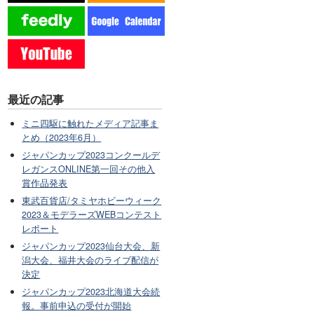
最近の記事
ミニ四駆に触れたメディア記事ま
とめ（2023年6月）
ジャパンカップ2023コンクールデ
レガンスONLINE第一回その他入
賞作品発表
東武百貨店/タミヤホビーウィーク
2023＆モデラーズWEBコンテスト
レポート
ジャパンカップ2023仙台大会、新
潟大会、福井大会のライブ配信が
決定
ジャパンカップ2023北海道大会続
報。事前申込の受付が開始