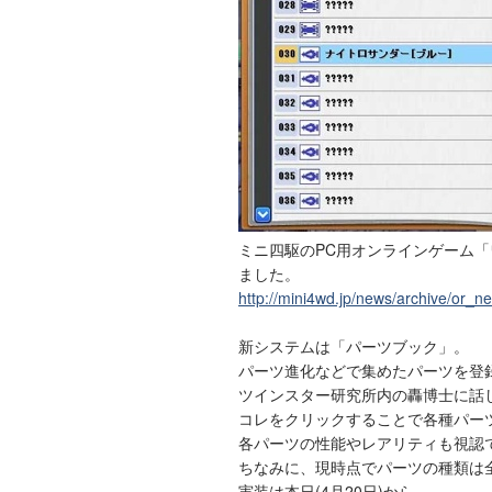
ミニ四駆のPC用オンラインゲーム
ました。
http://mini4wd.jp/news/archive/or_n
新システムは「パーツブック」。
パーツ進化などで集めたパーツを登
ツインスター研究所内の轟博士に話
コレをクリックすることで各種パー
各パーツの性能やレアリティも視認
ちなみに、現時点でパーツの種類は全
実装は本日(4月20日)から。