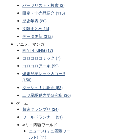
パーツリスト・検索 (2)
限定・非売品紹介 (115)
歴史年表 (20)
文献まとめ (14)
データ更新 (312)
アニメ、マンガ
MINI 4 KING (17)
コロコロコミック (7)
コロコロアニキ (99)
爆走兄弟レッツ＆ゴー!!
(150)
ダッシュ！四駆郎 (53)
二ツ星駆動力学研究所 (30)
ゲーム
超速グランプリ (24)
ワールドランナー (31)
∞ミニ四駆ワールド
ニュース(ミニ四駆ワー
ルド) (41)