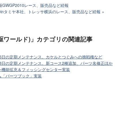
駆GWGP2010レース、販売品など続報
0inタミヤ本社、トレッサ横浜のレース、販売品など続報
駆ワールド)」カテゴリ
の関連記事
月25日の定期メンテナンス。カケルとつぐみへの挑戦権など
月18日の定期メンテナンス。新コース2種追加、パーツ名修正ほか
ン機能拡充＆フィッシングセンター実装
ム「パーツブック」実装