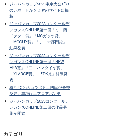
ジャパンカップ2023東京大会1D/1
のレポートがタミヤのサイトに掲
載
ジャパンカップ2023コンクールデ
レガンスONLINE第一回「ミニ四
ドクター賞」「MCガッツ賞」
「MCGUY賞」「テーマ部門賞」
結果発表
ジャパンカップ2023コンクールデ
レガンスONLINE第一回「NEW
ERA賞」「ヨコハマタイヤ賞」
「XLARGE賞」「FDK賞」結果発
表
横浜FCとのコラボミニ四駆が発売
決定。車種はエアロアバンテ
ジャパンカップ2023コンクールデ
レガンスONLINE第二回の作品募
集が開始
カテゴリ