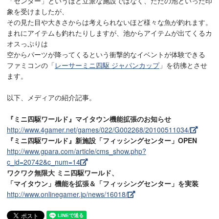
「センター」というほど立派な施設ではなく、ただの池といった印
象を受けましたが、
その見た目や大きさからは考えられないほど様々な魚が釣れます。
まれにアイテムも釣れたりしますが、池からアイテムが出てくるカ
オスっぷりは
空からパーツが降ってくるという衝撃的なイベントが体験できる
ファミコンの「
レーサーミニ四駆 ジャパンカップ
」を彷彿とさせ
ます。
以下、メディアの紹介記事。
『ミニ四駆ワールド』マイタウン機能拡張のお知らせ
http://www.4gamer.net/games/022/G002268/20100511034/
『ミニ四駆ワールド』新施設「フィッシングセンター」OPEN
http://www.gpara.com/article/cms_show.php?
c_id=20742&c_num=14
ワクワク無限大 ミニ四駆ワールド、
「マイタウン」機能を拡張＆「フィッシングセンター」を実装
http://www.onlinegamer.jp/news/16018/