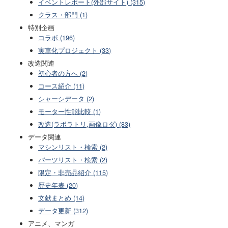
イベントレポート(外部サイト) (315)
クラス・部門 (1)
特別企画
コラボ (196)
実車化プロジェクト (33)
改造関連
初心者の方へ (2)
コース紹介 (11)
シャーシデータ (2)
モーター性能比較 (1)
改造(ラボラトリ,画像ロダ) (83)
データ関連
マシンリスト・検索 (2)
パーツリスト・検索 (2)
限定・非売品紹介 (115)
歴史年表 (20)
文献まとめ (14)
データ更新 (312)
アニメ、マンガ