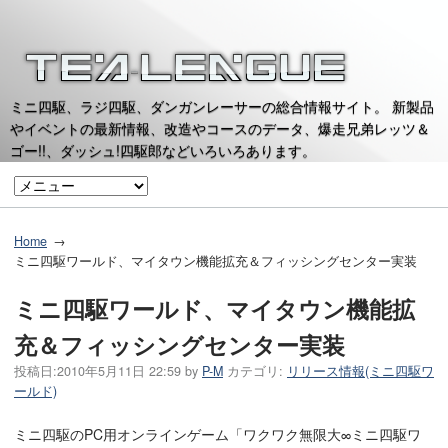
ミニ四駆、ラジ四駆、ダンガンレーサーの総合情報サイト。 新製品
やイベントの最新情報、改造やコースのデータ、爆走兄弟レッツ＆
ゴー!!、ダッシュ!四駆郎などいろいろあります。
Home
ミニ四駆ワールド、マイタウン機能拡充＆フィッシングセンター実装
ミニ四駆ワールド、マイタウン機能拡
充＆フィッシングセンター実装
投稿日:
2010年5月11日 22:59
by
P-M
カテゴリ:
リリース情報(ミニ四駆ワ
ールド)
ミニ四駆のPC用オンラインゲーム「ワクワク無限大∞ミニ四駆ワ