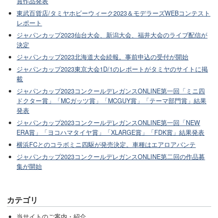
賞作品発表
東武百貨店/タミヤホビーウィーク2023＆モデラーズWEBコンテスト
レポート
ジャパンカップ2023仙台大会、新潟大会、福井大会のライブ配信が
決定
ジャパンカップ2023北海道大会続報。事前申込の受付が開始
ジャパンカップ2023東京大会1D/1のレポートがタミヤのサイトに掲
載
ジャパンカップ2023コンクールデレガンスONLINE第一回「ミニ四
ドクター賞」「MCガッツ賞」「MCGUY賞」「テーマ部門賞」結果
発表
ジャパンカップ2023コンクールデレガンスONLINE第一回「NEW
ERA賞」「ヨコハマタイヤ賞」「XLARGE賞」「FDK賞」結果発表
横浜FCとのコラボミニ四駆が発売決定。車種はエアロアバンテ
ジャパンカップ2023コンクールデレガンスONLINE第二回の作品募
集が開始
カテゴリ
当サイトのご案内・紹介