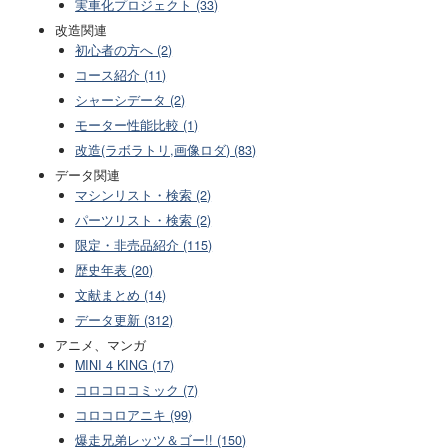
実車化プロジェクト (33)
改造関連
初心者の方へ (2)
コース紹介 (11)
シャーシデータ (2)
モーター性能比較 (1)
改造(ラボラトリ,画像ロダ) (83)
データ関連
マシンリスト・検索 (2)
パーツリスト・検索 (2)
限定・非売品紹介 (115)
歴史年表 (20)
文献まとめ (14)
データ更新 (312)
アニメ、マンガ
MINI 4 KING (17)
コロコロコミック (7)
コロコロアニキ (99)
爆走兄弟レッツ＆ゴー!! (150)