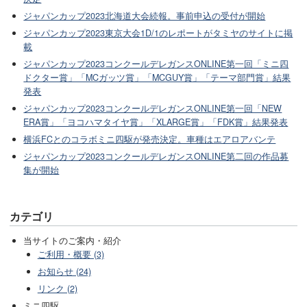
ジャパンカップ2023北海道大会続報。事前申込の受付が開始
ジャパンカップ2023東京大会1D/1のレポートがタミヤのサイトに掲
載
ジャパンカップ2023コンクールデレガンスONLINE第一回「ミニ四
ドクター賞」「MCガッツ賞」「MCGUY賞」「テーマ部門賞」結果
発表
ジャパンカップ2023コンクールデレガンスONLINE第一回「NEW
ERA賞」「ヨコハマタイヤ賞」「XLARGE賞」「FDK賞」結果発表
横浜FCとのコラボミニ四駆が発売決定。車種はエアロアバンテ
ジャパンカップ2023コンクールデレガンスONLINE第二回の作品募
集が開始
カテゴリ
当サイトのご案内・紹介
ご利用・概要 (3)
お知らせ (24)
リンク (2)
ミニ四駆