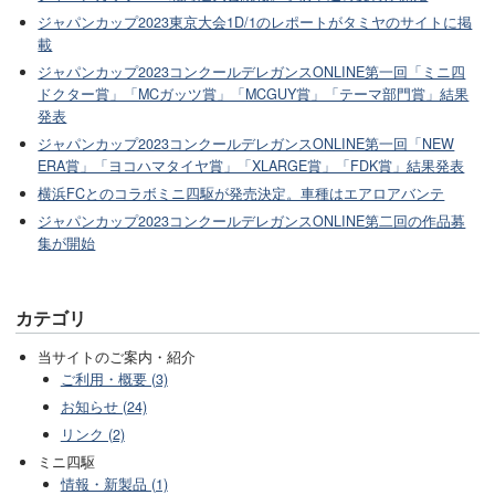
ジャパンカップ2023東京大会1D/1のレポートがタミヤのサイトに掲
載
ジャパンカップ2023コンクールデレガンスONLINE第一回「ミニ四
ドクター賞」「MCガッツ賞」「MCGUY賞」「テーマ部門賞」結果
発表
ジャパンカップ2023コンクールデレガンスONLINE第一回「NEW
ERA賞」「ヨコハマタイヤ賞」「XLARGE賞」「FDK賞」結果発表
横浜FCとのコラボミニ四駆が発売決定。車種はエアロアバンテ
ジャパンカップ2023コンクールデレガンスONLINE第二回の作品募
集が開始
カテゴリ
当サイトのご案内・紹介
ご利用・概要 (3)
お知らせ (24)
リンク (2)
ミニ四駆
情報・新製品 (1)