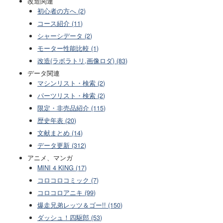
改造関連
初心者の方へ (2)
コース紹介 (11)
シャーシデータ (2)
モーター性能比較 (1)
改造(ラボラトリ,画像ロダ) (83)
データ関連
マシンリスト・検索 (2)
パーツリスト・検索 (2)
限定・非売品紹介 (115)
歴史年表 (20)
文献まとめ (14)
データ更新 (312)
アニメ、マンガ
MINI 4 KING (17)
コロコロコミック (7)
コロコロアニキ (99)
爆走兄弟レッツ＆ゴー!! (150)
ダッシュ！四駆郎 (53)