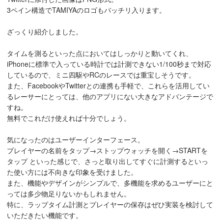
3ペイン構造でTAMIYAのロゴもバッチリ入ります。
ざっくり紹介しました。
タイムを測るといった点においてはしっかりと動いてくれ、
iPhoneに標準で入っている時計では計測できない1/100秒まで対応
しているので、ミニ四駆やRCのレースでは重宝しそうです。
また、FacebookやTwitterとの連携も手軽で、これらを活用してい
るレーサーにとっては、他のアプリにない大きなアドバンテージで
すね。
無料でこれだけ使えれば十分でしょう。
気になったのはユーザーインターフェース。
プレイヤーの名前をタップ→ストップウォッチを開く→STARTを
タップ といった感じで、さっと取り出してすぐに計測するといっ
た使い方には不向きな印象を受けました。
また、機能やデザインがシンプルで、多機能を求めるユーザーにと
っては多少物足りないかもしれません。
特に、ラップタイム計測とプレイヤーの保存はぜひ実装を検討して
いただきたい機能です。