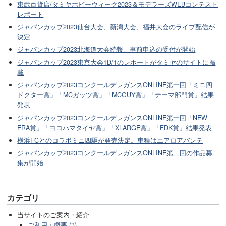
東武百貨店/タミヤホビーウィーク2023＆モデラーズWEBコンテスト
レポート
ジャパンカップ2023仙台大会、新潟大会、福井大会のライブ配信が
決定
ジャパンカップ2023北海道大会続報。事前申込の受付が開始
ジャパンカップ2023東京大会1D/1のレポートがタミヤのサイトに掲
載
ジャパンカップ2023コンクールデレガンスONLINE第一回「ミニ四
ドクター賞」「MCガッツ賞」「MCGUY賞」「テーマ部門賞」結果
発表
ジャパンカップ2023コンクールデレガンスONLINE第一回「NEW
ERA賞」「ヨコハマタイヤ賞」「XLARGE賞」「FDK賞」結果発表
横浜FCとのコラボミニ四駆が発売決定。車種はエアロアバンテ
ジャパンカップ2023コンクールデレガンスONLINE第二回の作品募
集が開始
カテゴリ
当サイトのご案内・紹介
ご利用・概要 (3)